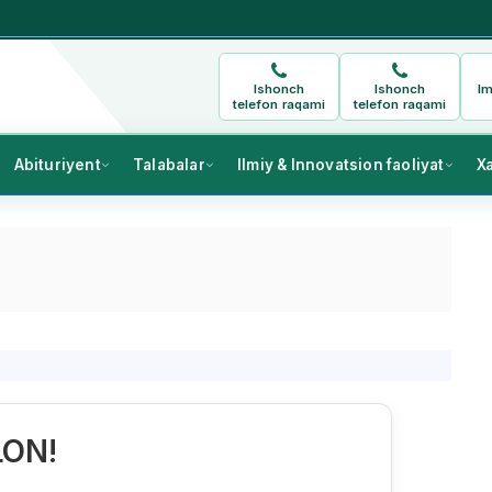
Ishonch
Ishonch
Im
telefon raqami
telefon raqami
Abituriyent
Talabalar
Ilmiy & Innovatsion faoliyat
X
LON!