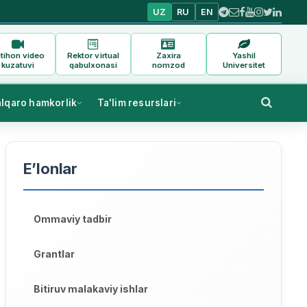
UZ
RU
EN
tihon video
Rektor virtual
Zaxira
Yashil
kuzatuvi
qabulxonasi
nomzod
Universitet
alqaro hamkorlik
Ta'lim resurslari
E’lonlar
Ommaviy tadbir
Grantlar
Bitiruv malakaviy ishlar