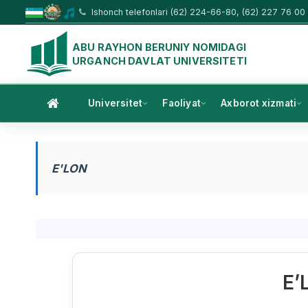
Ishonch telefonlari (62) 224-66-80, (62) 227 76 00
ABU RAYHON BERUNIY NOMIDAGI
URGANCH DAVLAT UNIVERSITETI
Universitet
Faoliyat
Axborot xizmati
E'LON
E’