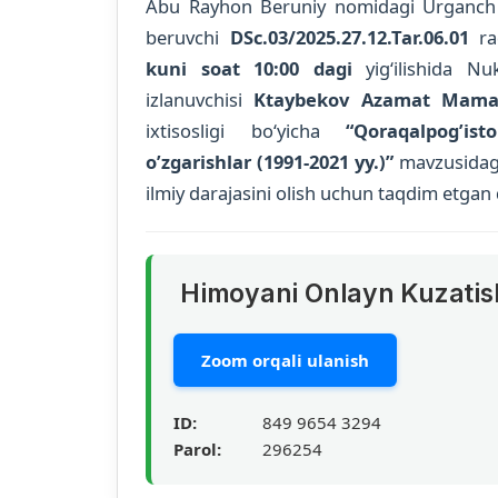
Abu Rayhon Beruniy nomidagi Urganch da
beruvchi
DSc.03/2025.27.12.Tar.06.01
ra
kuni soat 10:00 dagi
yig‘ilishida Nu
izlanuvchisi
Ktaybekov Azamat Mama
ixtisosligi bo‘yicha
“Qoraqalpogʼist
oʼzgarishlar (1991-2021 yy.)”
mavzusidagi 
ilmiy darajasini olish uchun taqdim etgan d
Himoyani Onlayn Kuzatis
Zoom orqali ulanish
ID:
849 9654 3294
Parol:
296254