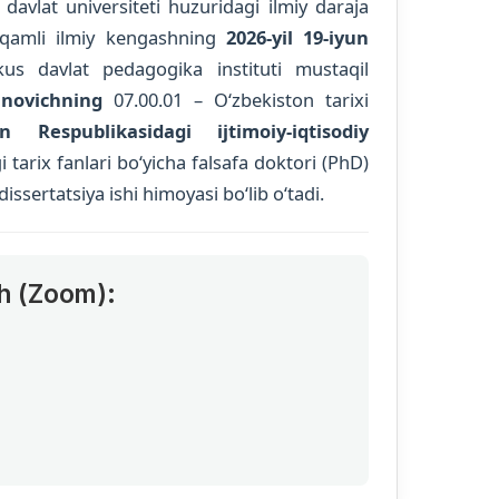
vlat universiteti huzuridagi ilmiy daraja
qamli ilmiy kengashning
2026-yil 19-iyun
kus davlat pedagogika instituti mustaqil
novichning
07.00.01 – O‘zbekiston tarixi
on Respublikasidagi ijtimoiy-iqtisodiy
tarix fanlari bo‘yicha falsafa doktori (PhD)
issertatsiya ishi himoyasi bo‘lib o‘tadi.
h (Zoom):