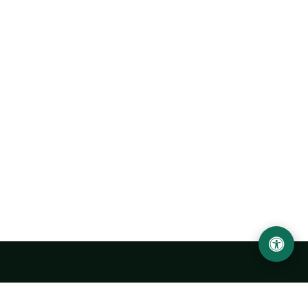
Ургенчский государственный университет
имени Абу Райхана Беруни