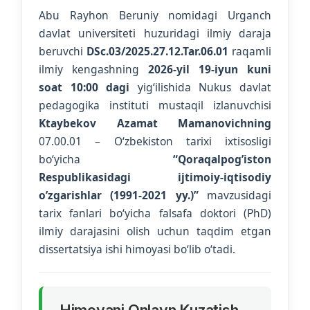
Abu Rayhon Beruniy nomidagi Urganch
davlat universiteti huzuridagi ilmiy daraja
beruvchi
DSc.03/2025.27.12.Tar.06.01
raqamli
ilmiy kengashning
2026-yil 19-iyun kuni
soat 10:00 dagi
yig‘ilishida Nukus davlat
pedagogika instituti mustaqil izlanuvchisi
Ktaybekov Azamat Mamanovichning
07.00.01 – O‘zbekiston tarixi ixtisosligi
bo‘yicha
“Qoraqalpogʼiston
Respublikasidagi ijtimoiy-iqtisodiy
oʼzgarishlar (1991-2021 yy.)”
mavzusidagi
tarix fanlari bo‘yicha falsafa doktori (PhD)
ilmiy darajasini olish uchun taqdim etgan
dissertatsiya ishi himoyasi bo‘lib o‘tadi.
Himoyani Onlayn Kuzatish