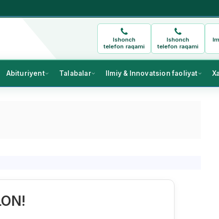
Ishonch
Ishonch
Im
telefon raqami
telefon raqami
Abituriyent
Talabalar
Ilmiy & Innovatsion faoliyat
X
LON!