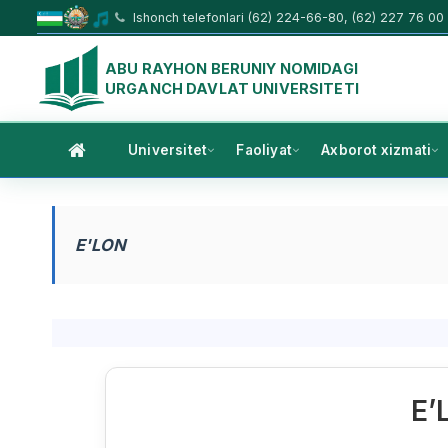
Ishonch telefonlari (62) 224-66-80, (62) 227 76 00
ABU RAYHON BERUNIY NOMIDAGI
URGANCH DAVLAT UNIVERSITETI
Universitet
Faoliyat
Axborot xizmati
E'LON
E’