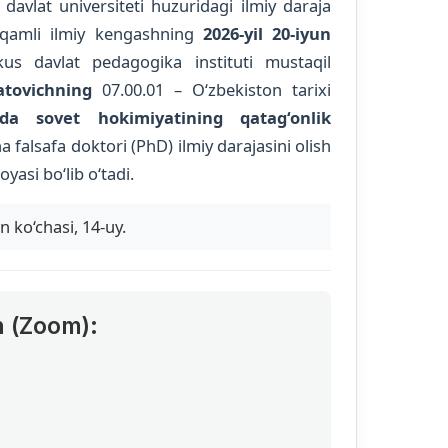
vlat universiteti huzuridagi ilmiy daraja
qamli ilmiy kengashning
2026-yil 20-iyun
kus davlat pedagogika instituti mustaqil
tovichning
07.00.01 – O‘zbekiston tarixi
nda sovet hokimiyatining qatag‘onlik
a falsafa doktori (PhD) ilmiy darajasini olish
yasi bo‘lib o‘tadi.
 ko‘chasi, 14-uy.
h (Zoom):