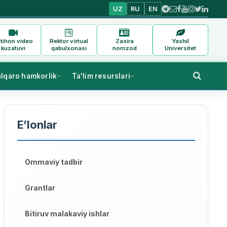
UZ
RU
EN
tihon video
Rektor virtual
Zaxira
Yashil
kuzatuvi
qabulxonasi
nomzod
Universitet
alqaro hamkorlik
Ta'lim resurslari
E’lonlar
Ommaviy tadbir
Grantlar
Bitiruv malakaviy ishlar