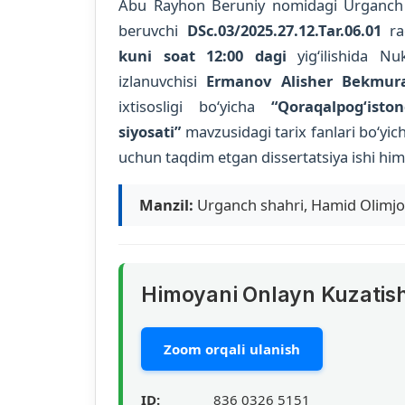
Abu Rayhon Beruniy nomidagi Urganch da
beruvchi
DSc.03/2025.27.12.Tar.06.01
ra
kuni soat 12:00 dagi
yig‘ilishida Nu
izlanuvchisi
Ermanov Alisher Bekmura
ixtisosligi bo‘yicha
“Qoraqalpog‘isto
siyosati”
mavzusidagi tarix fanlari bo‘yich
uchun taqdim etgan dissertatsiya ishi himo
Manzil:
Urganch shahri, Hamid Olimjon
Himoyani Onlayn Kuzatis
Zoom orqali ulanish
ID:
836 0326 5151