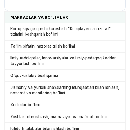
MARKAZLAR VA BO‘LIMLAR
Korrupsiyaga qarshi kurashish "Komplayens-nazorat"
tizimini boshqarish bo'limi
Ta'lim sifatini nazorat qilish bo'limi
Ilmiy tadqiqotlar, innovatsiyalar va ilmiy-pedagog kadrlar
tayyorlash bo'limi
O'quv-uslubiy boshqarma
Jismoniy va yuridik shaxslarning murojaatlari bilan ishlash,
nazorat va monitoring bo'limi
Xodimlar bo'limi
Yoshlar bilan ishlash, ma'naviyat va ma'rifat bo'limi
Iqtidorli talabalar bilan ishlash bo'limi