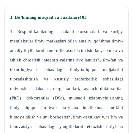
1. Bo‘limning maqsad va vazifalari403
1. Respublikamizning etakchi korxonalari va xorijiy
mamlakatlar ilmiy markazlari bilan amaliy, qo‘shma ilmiy-
amaliy loyihalarni hamkorlik asosida tuzish; fan, texnika va
ishlab chiqarish integratsiyalarini rivojlantirish, ilm-fan va
texnologiyalar sohasidagi ilmiy-tadqiqot natijalarini
tijoratlashtirish va xususiy tadbirkorlik sohasidagi
universitet talabalari, magistrantlari, tayanch doktorantlar
(PhD), doktorantlar (DSc), mustaqil izlanuvchilarining
ilmiy-tadqiqot faoliyati bo‘yicha intellektual mulkini
himoya qilish va uni boshqarish, ilmiy-texnikaviy, ta’lim va
innovatsiya sohasidagi yangiliklarni etkazish bo‘yicha