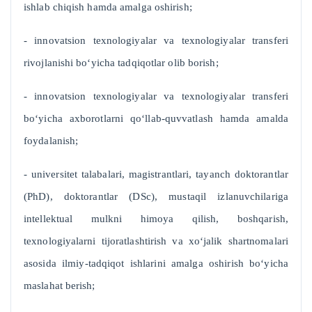
ishlab chiqish hamda amalga oshirish;
- innovatsion texnologiyalar va texnologiyalar transferi
rivojlanishi bo‘yicha tadqiqotlar olib borish;
- innovatsion texnologiyalar va texnologiyalar transferi
bo‘yicha axborotlarni qo‘llab-quvvatlash hamda amalda
foydalanish;
- universitet talabalari, magistrantlari, tayanch doktorantlar
(PhD), doktorantlar (DSc), mustaqil izlanuvchilariga
intellektual mulkni himoya qilish, boshqarish,
texnologiyalarni tijoratlashtirish va xo‘jalik shartnomalari
asosida ilmiy-tadqiqot ishlarini amalga oshirish bo‘yicha
maslahat berish;