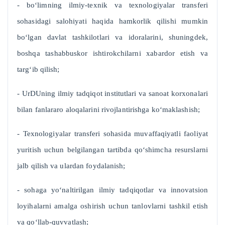
- bo‘limning ilmiy-texnik va texnologiyalar transferi
sohasidagi salohiyati haqida hamkorlik qilishi mumkin
bo‘lgan davlat tashkilotlari va idoralarini, shuningdek,
boshqa tashabbuskor ishtirokchilarni xabardor etish va
targ‘ib qilish;
- UrDUning ilmiy tadqiqot institutlari va sanoat korxonalari
bilan fanlararo aloqalarini rivojlantirishga ko‘maklashish;
- Texnologiyalar transferi sohasida muvaffaqiyatli faoliyat
yuritish uchun belgilangan tartibda qo‘shimcha resurslarni
jalb qilish va ulardan foydalanish;
- sohaga yo‘naltirilgan ilmiy tadqiqotlar va innovatsion
loyihalarni amalga oshirish uchun tanlovlarni tashkil etish
va qo‘llab-quvvatlash;