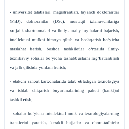
- universitet talabalari, magistrantlari, tayanch doktorantlar
(PhD), doktorantlar (DSc), mustaqil izlanuvchilariga
xo‘jalik shartnomalari va ilmiy-amaliy loyihalarni bajarish,
intellektual mulkni himoya qilish va boshqarish bo‘yicha
maslahat berish, boshqa tashkilotlar o‘rtasida ilmiy-
texnikaviy sohalar bo‘yicha tashabbuslarni rag‘batlantirish
va jalb qilishda yordam berish;
- etakchi sanoat karxonalarida talab etiladigan texnologiya
va ishlab chiqarish buyurtmalarining paketi (banki)ni
tashkil etish;
- sohalar bo‘yicha intellektual mulk va texnologiyalarning
transferini yaratish, kerakli hujjatlar va chora-tadbirlar