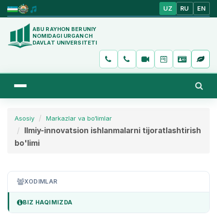
UZ
RU
EN
ABU RAYHON BERUNIY
NOMIDAGI URGANCH
DAVLAT UNIVERSITETI
Asosiy
Markazlar va bo‘limlar
Ilmiy-innovatsion ishlanmalarni tijoratlashtirish
bo'limi
XODIMLAR
BIZ HAQIMIZDA