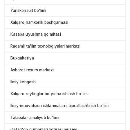
Yuriskonsult bo'limi
Xalqaro hamkorlik boshqarmasi
Kasaba uyushma qo'mitasi
Raqamli ta'lim texnologiyalari markazi
Buxgalteriya
Axborot resurs markazi
Ilmiy kengash
Xalqaro reytinglar bo'yicha ishlash bo'limi
Ilmiy-innovatsion ishlanmalarni tijoratlashtirish bo'limi
Talabalar amaliyoti bo'limi
Qatag'on qurbonlari xotirasi muzeyi