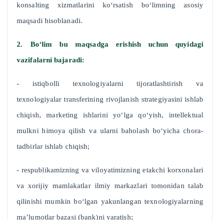
konsalting xizmatlarini ko‘rsatish bo‘limning asosiy
maqsadi hisoblanadi.
2. Bo‘lim bu maqsadga erishish uchun quyidagi
vazifalarni bajaradi:
- istiqbolli texnologiyalarni tijoratlashtirish va
texnologiyalar transferining rivojlanish strategiyasini ishlab
chiqish, marketing ishlarini yo‘lga qo‘yish, intellektual
mulkni himoya qilish va ularni baholash bo‘yicha chora-
tadbirlar ishlab chiqish;
- respublikamizning va viloyatimizning etakchi korxonalari
va xorijiy mamlakatlar ilmiy markazlari tomonidan talab
qilinishi mumkin bo‘lgan yakunlangan texnologiyalarning
ma’lumotlar bazasi (bank)ni yaratish;