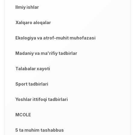
Ilmiy ishlar
Xalqaro aloqalar
Ekologiya va atrof-muhit muhofazasi
Madaniy va ma'rifiy tadbirlar
Talabalar xayoti
Sport tadbirlari
Yoshlar ittifoqi tadbirlari
MCOLE
5 ta muhim tashabbus