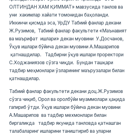
ОЛТИНДАН ХАМ ҚИММАТ» мавзусида танлов ва
уни хакимлар хайати томонидан баҳоланди.
Иккинчи қисмда эса, УрДУ Табиий фанлар декани
Ж.Рузимов, Табиий фанлар факультети «Маънавият
ва маърифат ишлари» декан муовини У.Досчанов,
Ўқув ишлари бўйича декан муовини А.Машарипов
қатнашдилар. Тадбирни ўқув ишлари проректори
С.Ходжаниязов сўзга чиқди. Бундан ташқари
тадбир меҳмонлари ўзларининг маърузалари билан
қатнашдилар.
Табиий фанлар факультети декани доц.Ж.Рузимов
сўзга чиқиб, Орол ва оролбўйи муаммолари ҳақида
гапириб ўтди. Ўқув ишлари бўйича декан муовини
А.Машарипов ва тадбир мехмонлари билан
биргаликда тадбир якунида танловда қатнашган
талабаларинг ишларини таништириб ва уларни