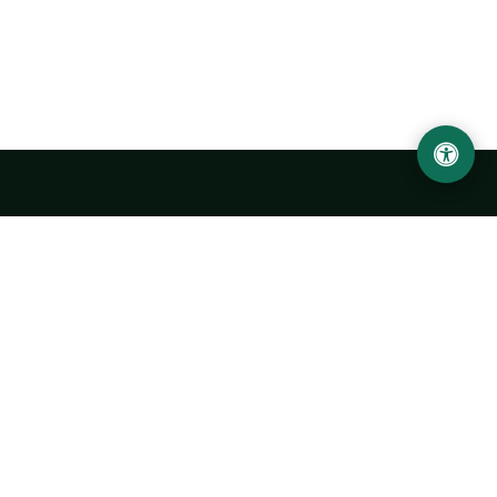
Abu Rayhon Beruniy nomidagi Urganch davlat
universiteti
O‘zbekiston, Urganch shahar, 220100, Hamid Olimjon ko‘chasi, 14-
uy
+998 62 224 6700
info@urdu.uz
Avtobus 7, 13, 28