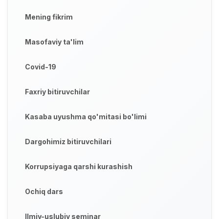
Mening fikrim
Masofaviy ta'lim
Covid-19
Faxriy bitiruvchilar
Kasaba uyushma qo'mitasi bo'limi
Dargohimiz bitiruvchilari
Korrupsiyaga qarshi kurashish
Ochiq dars
Ilmiy-uslubiy seminar