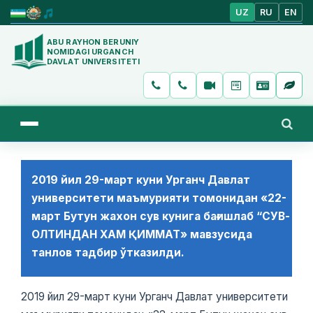
UZ
RU
EN
ABU RAYHON BERUNIY
NOMIDAGI URGANCH
DAVLAT UNIVERSITETI
2019 йил 29-март куни Урганч Давлат
университети маъмурияти томонидан «22-
март Бутун жахон сув кунига бағишлаб “СУВ-
ОЛТИНДАН ХАМ ҚИММАТ» мавзусида
танлов тадбир ўтказилди.
2019 йил 29-март куни Урганч Давлат университети