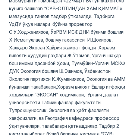
маъмурияти томонидан «22-март Бутун жахон сув
кунига бағишлаб “СУВ-ОЛТИНДАН ХАМ ҚИММАТ»
мавзусида танлов тадбир ўтказилди. Тадбирга
УрДУ ўқув ишлари бўйича проректор
С.У.Ходжаниязов, ЎзРВМ ИСФДНИ бўлими бошлиғи
Х.Исматуллаев, бош мутаҳассиси И.Шокиров,
Ҳалқаро Экосан Ҳайрия жамоат фонди Хоразм
вилояти ҳудудий раҳбари Ж.Ўтамов, Урганч шаҳар
бош имоми Ҳасанбой Ҳожи, Туямўйин-Урганч МСКФ
ДУК Экология бошлиғи Ш.Эшимов, Ўзбекистон
Экология партияси К.Жуманиязов, Экология ва АММ
йўналиши талабалари,Хоразм вилоят Ёшлар итфоққи
ходимлари,”ЭКОСАН” ходимлари, Урганч давлат
университети Табиий фанлар факультети
Тупроқшунослик, Экология ва ҳаёт фаолияти
хавфсизлиги, ва География кафедраси профессор
ўқитувчилари, талабалари қатнашдилар.Тадбир 2
қисмдан иборат бўлиб биринчи қисмида “СУВ-