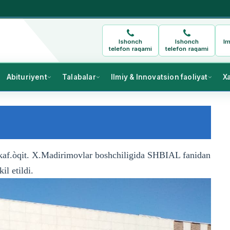
Ishonch
Ishonch
Im
telefon raqami
telefon raqami
Abituriyent
Talabalar
Ilmiy & Innovatsion faoliyat
X
kaf.òqit. X.Madirimovlar boshchiligida SHBIAL fanidan
l etildi.