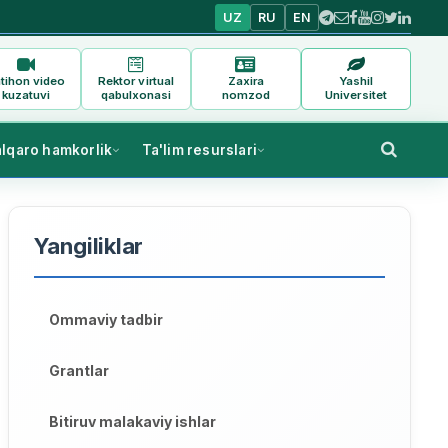
UZ
RU
EN
tihon video
Rektor virtual
Zaxira
Yashil
kuzatuvi
qabulxonasi
nomzod
Universitet
alqaro hamkorlik
Ta'lim resurslari
Yangiliklar
Ommaviy tadbir
Grantlar
Bitiruv malakaviy ishlar