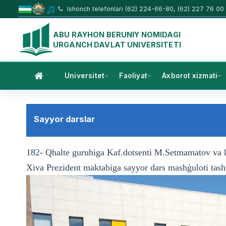
Ishonch telefonlari (62) 224-66-80, (62) 227 76 00
ABU RAYHON BERUNIY NOMIDAGI
URGANCH DAVLAT UNIVERSITETI
Universitet
Faoliyat
Axborot xizmati
Sayyor darslar
182- Qhalte guruhiga Kaf.dotsenti M.Setmamatov va 
Xiva Prezident maktabiga sayyor dars mashģuloti tashki