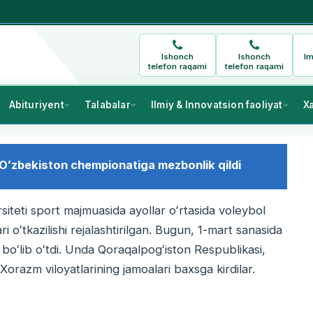
Ishonch
Ishonch
Im
telefon raqami
telefon raqami
Abituriyent
Talabalar
Ilmiy & Innovatsion faoliyat
X
 Oʻzbekiston chempionatiga mezbonlik qildi
siteti sport majmuasida ayollar oʻrtasida voleybol
 oʻtkazilishi rejalashtirilgan. Bugun, 1-mart sanasida
boʻlib oʻtdi. Unda Qoraqalpogʻiston Respublikasi,
m viloyatlarining jamoalari baxsga kirdilar.