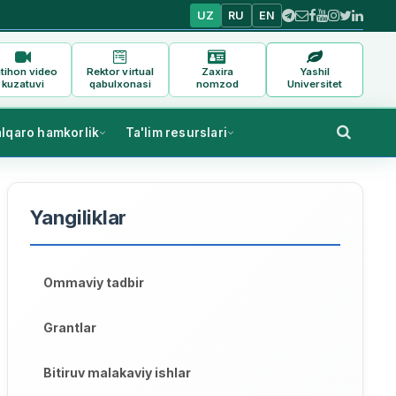
UZ
RU
EN
tihon video
Rektor virtual
Zaxira
Yashil
kuzatuvi
qabulxonasi
nomzod
Universitet
alqaro hamkorlik
Ta'lim resurslari
Yangiliklar
Ommaviy tadbir
Grantlar
Bitiruv malakaviy ishlar