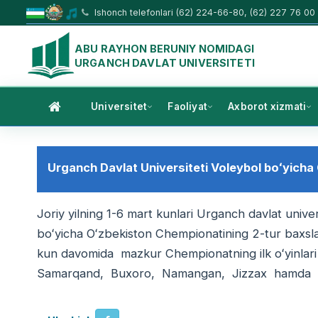
Ishonch telefonlari (62) 224-66-80, (62) 227 76 00
ABU RAYHON BERUNIY NOMIDAGI
URGANCH DAVLAT UNIVERSITETI
Universitet
Faoliyat
Axborot xizmati
Urganch Davlat Universiteti Voleybol boʻyicha
Joriy yilning 1-6 mart kunlari Urganch davlat univer
boʻyicha Oʻzbekiston Chempionatining 2-tur baxslari
kun davomida mazkur Chempionatning ilk oʻyinlari 
Samarqand, Buxoro, Namangan, Jizzax hamda Xoraz