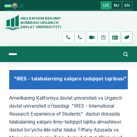
UZ
RU
EN
ABU RAYHON BERUNIY
NOMIDAGI URGANCH
DAVLAT UNIVERSITETI
"IRES - talabalarning xalqaro tadqiqot tajribasi"
Amerikaning Kaliforniya davlat universiteti va Urganch
davlat universiteti oʻrtasidagi "IRES - International
Research Experience of Students" dasturi doirasida
talabalarning xalqaro ilmiy-tadqiqot tajriba almashinuvi
dasturi boʻyicha ikki nafar talaba Tiffany Azusada va