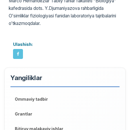
Marco Hernandezlar Tabiiy fanlar fakulteti “Biologiya”
kafedrasida dots. Y.Djumaniyazova rahbarligida
Oʻsimliklar fiziologiyasi fanidan laboratoriya tajribalarini
oʻtkazmoqdalar.
Ulashish:
Yangiliklar
Ommaviy tadbir
Grantlar
Bitiruv malakaviy ishlar