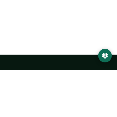
Abu Rayhon Beruniy nomidagi Urganch davlat
universiteti
O‘zbekiston, Urganch shahar, 220100, Hamid Olimjon ko‘chasi, 14-
uy
+998 62 224 6700
info@urdu.uz