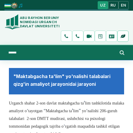
UZ
RU
EN
ABU RAYHON BERUNIY
NOMIDAGI URGANCH
DAVLAT UNIVERSITETI
"Maktabgacha ta'lim" yo'nalishi talabalari
qizg'in amaliyot jarayonidai jarayoni
’
Urganch shahar 2-son davlat maktabgacha ta
lim tashkilotida malaka
’
‘
“
”
‘
amaliyot o
tayotgan
Maktabgacha ta
lim
yo
nalishi 206-guruh
talabalari 2-son DMTT mudirasi, uslubchisi va psixologi
‘
tommonidan pedagogik tajriba o
rgatish maqsadida tashkil etilgan