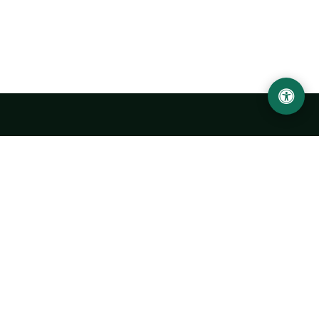
Abu Rayhon Beruniy nomidagi Urganch davlat
universiteti
O‘zbekiston, Urganch shahar, 220100, Hamid Olimjon ko‘chasi, 14-
uy
+998 62 224 6700
info@urdu.uz
Avtobus 7, 13, 28