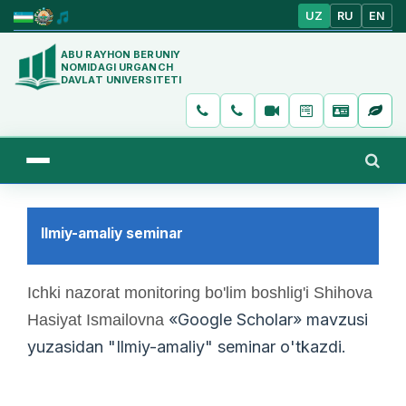
UZ
RU
EN
ABU RAYHON BERUNIY
NOMIDAGI URGANCH
DAVLAT UNIVERSITETI
Ilmiy-amaliy seminar
Ichki nazorat monitoring bo'lim boshlig'i Shihova
«Google Scholar» mavzusi
Hasiyat Ismailovna
yuzasidan "Ilmiy-amaliy" seminar o'tkazdi.