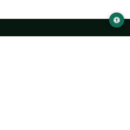
Abu Rayhon Beruniy nomidagi Urganch davlat
universiteti
O‘zbekiston, Urganch shahar, 220100, Hamid Olimjon ko‘chasi, 14-
uy
+998 62 224 6700
info@urdu.uz
Avtobus 7, 13, 28