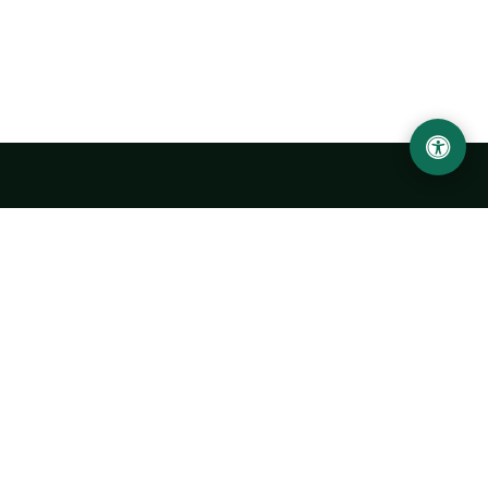
Abu Rayhon Beruniy nomidagi Urganch davlat
universiteti
O‘zbekiston, Urganch shahar, 220100, Hamid Olimjon ko‘chasi, 14-
uy
+998 62 224 6700
info@urdu.uz
Avtobus 7, 13, 28