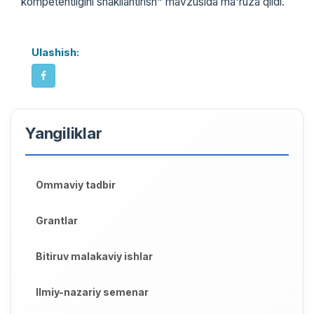
kompetentligini shakllantirish" mavzusida ma'ruza qildi.
Ulashish:
Yangiliklar
Ommaviy tadbir
Grantlar
Bitiruv malakaviy ishlar
Ilmiy-nazariy semenar