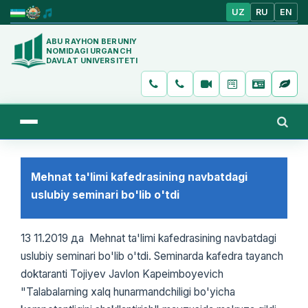
UZ
RU
EN
ABU RAYHON BERUNIY
NOMIDAGI URGANCH
DAVLAT UNIVERSITETI
Mehnat ta'limi kafedrasining navbatdagi
uslubiy seminari bo'lib o'tdi
13 11.2019 да Mehnat ta'limi kafedrasining navbatdagi
uslubiy seminari bo'lib o'tdi. Seminarda kafedra tayanch
doktaranti Tojiyev Javlon Kaрeimboyevich
"Talabalarning xalq hunarmandchiligi bo'yicha