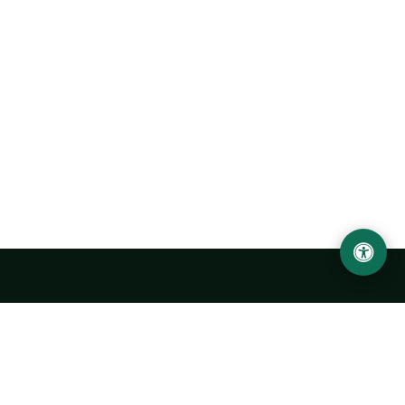
Abu Rayhon Beruniy nomidagi Urganch davlat
universiteti
O‘zbekiston, Urganch shahar, 220100, Hamid Olimjon ko‘chasi, 14-
uy