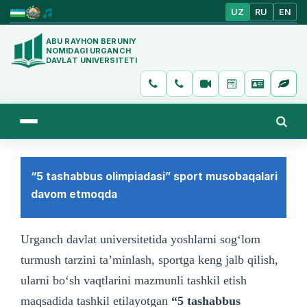
UZ
RU
EN
ABU RAYHON BERUNIY
NOMIDAGI URGANCH
DAVLAT UNIVERSITETI
“5 tashabbus olimpiadasi” sport musobaqalari
davom etmoqda
Urganch davlat universitetida yoshlarni sogʻlom
turmush tarzini taʼminlash, sportga keng jalb qilish,
ularni boʻsh vaqtlarini mazmunli tashkil etish
maqsadida tashkil etilayotgan
“5 tashabbus