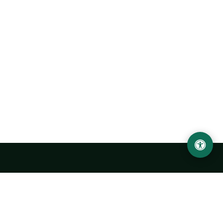
Abu Rayhon Beruniy nomidagi Urganch davlat
universiteti
O‘zbekiston, Urganch shahar, 220100, Hamid Olimjon ko‘chasi, 14-
uy