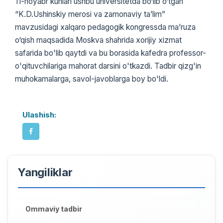
11-noyabr kunlari ushbu universitetda bo‘lib o‘tgan
“K.D.Ushinskiy merosi va zamonaviy ta’lim”
mavzusidagi xalqaro pedagogik kongressda ma’ruza
o‘qish maqsadida Moskva shahrida xorijiy xizmat
safarida bo'lib qaytdi va bu borasida kafedra professor-
o'qituvchilariga mahorat darsini o'tkazdi. Tadbir qizg'in
muhokamalarga, savol-javoblarga boy bo'ldi.
Ulashish:
Yangiliklar
Ommaviy tadbir