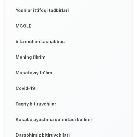
Yoshlar ittifoqi tadbirlari
MCOLE
5 ta muhim tashabbus
Mening fikrim
Masofaviy ta'lim
Covid-19
Faxriy bitiruvchilar
Kasaba uyushma qo'mitasi bo'limi
Dargohimiz bitiruvchilari