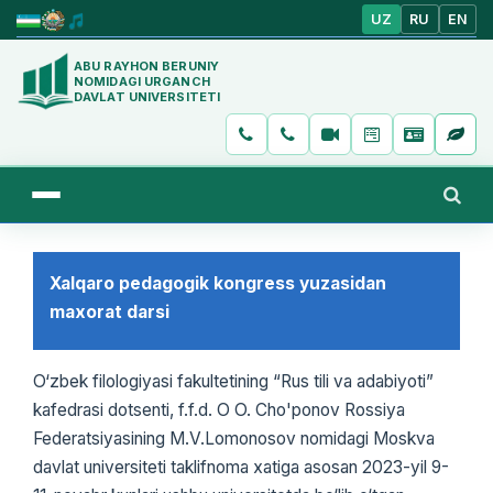
UZ
RU
EN
ABU RAYHON BERUNIY
NOMIDAGI URGANCH
DAVLAT UNIVERSITETI
Xalqaro pedagogik kongress yuzasidan
maxorat darsi
O‘zbek filologiyasi fakultetining “Rus tili va adabiyoti”
kafedrasi dotsenti, f.f.d. O O. Cho'ponov Rossiya
Federatsiyasining M.V.Lomonosov nomidagi Moskva
davlat universiteti taklifnoma xatiga asosan 2023-yil 9-