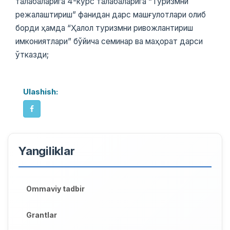
талабаларига 4-курс талабаларига “Туризмни
режалаштириш” фанидан дарс машғулотлари олиб
борди ҳамда “Ҳалол туризмни ривожлантириш
имкониятлари” бўйича семинар ва маҳорат дарси
ўтказди;
Ulashish:
Yangiliklar
Ommaviy tadbir
Grantlar