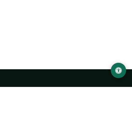
Abu Rayhon Beruniy nomidagi Urganch davlat
universiteti
O‘zbekiston, Urganch shahar, 220100, Hamid Olimjon ko‘chasi, 14-
uy
+998 62 224 6700