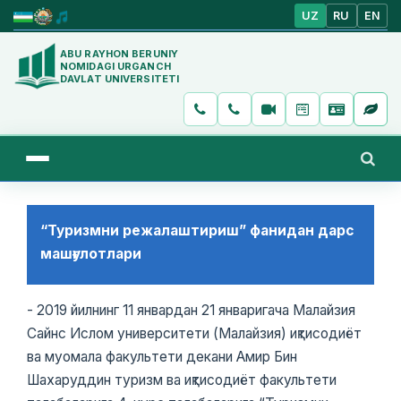
UZ
RU
EN
ABU RAYHON BERUNIY
NOMIDAGI URGANCH
DAVLAT UNIVERSITETI
“Туризмни режалаштириш” фанидан дарс
машғулотлари
- 2019 йилнинг 11 январдан 21 январигача Малайзия
Сайнс Ислом университети (Малайзия) иқтисодиёт
ва муомала факультети декани Амир Бин
Шахаруддин туризм ва иқтисодиёт факультети