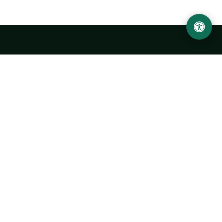
Abu Rayhon Beruniy nomidagi Urganch davlat
universiteti
O‘zbekiston, Urganch shahar, 220100, Hamid Olimjon ko‘chasi, 14-
uy
+998 62 224 6700
info@urdu.uz
Avtobus 7, 13, 28
UNIVERSITET