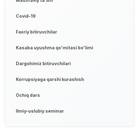
Masofaviy ta'lim
Covid-19
Faxriy bitiruvchilar
Kasaba uyushma qo'mitasi bo'limi
Dargohimiz bitiruvchilari
Korrupsiyaga qarshi kurashish
Ochiq dars
Ilmiy-uslubiy seminar