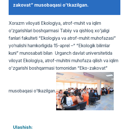
zakovat” musobaqasi o’tkazilgan.
Xorazm viloyati Ekologiya, atrof-muhit va iqlim
o’zgarishlari boshqarmasi Tabiiy va qishloq xo'jaligi
fanlari fakulteti “Ekologiya va atrof-muhit muhofazasi”
yo‘nalishi hamkorligida 15-aprel –“ “Ekologik bilimlar
kuni” munosabati bilan Urganch davlat universitetida
viloyat Ekologiya, atrof-muhitni muhofaza qilish va iqlim
o'zgarishi boshqarmasi tomonidan “Eko-zakovat”
musobaqasi o’tkazilgan.
Ulashish: