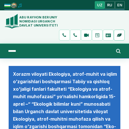
UZ
RU
EN
ABU RAYHON BERUNIY
NOMIDAGI URGANCH
DAVLAT UNIVERSITETI
Xorazm viloyati Ekologiya, atrof-muhit va iqlim
o’zgarishlari boshqarmasi Tabiiy va qishloq
xo'jaligi fanlari fakulteti “Ekologiya va atrof-
muhit muhofazasi” yo‘nalishi hamkorligida 15-
aprel –“ “Ekologik bilimlar kuni” munosabati
bilan Urganch davlat universitetida viloyat
Ekologiya, atrof-muhitni muhofaza qilish va
iqlim o'zgarishi boshqarmasi tomonidan “Eko-