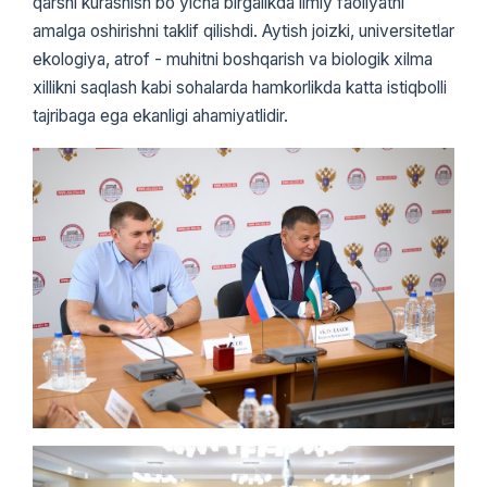
qarshi kurashish boʻyicha birgalikda ilmiy faoliyatni
amalga oshirishni taklif qilishdi. Aytish joizki, universitetlar
ekologiya, atrof - muhitni boshqarish va biologik xilma
xillikni saqlash kabi sohalarda hamkorlikda katta istiqbolli
tajribaga ega ekanligi ahamiyatlidir.