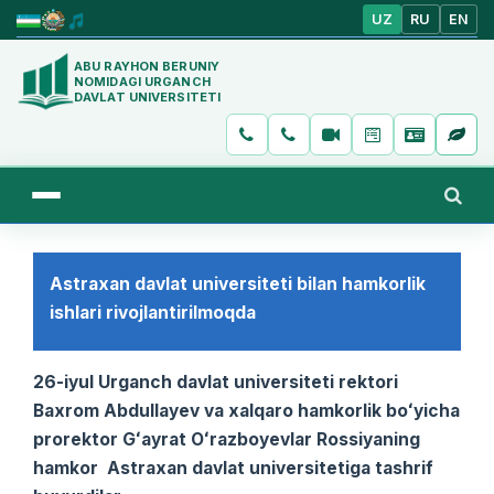
UZ
RU
EN
ABU RAYHON BERUNIY
NOMIDAGI URGANCH
DAVLAT UNIVERSITETI
Astraxan davlat universiteti bilan hamkorlik
ishlari rivojlantirilmoqda
26-iyul Urganch davlat universiteti rektori
Baxrom Abdullayev va xalqaro hamkorlik boʻyicha
prorektor Gʻayrat Oʻrazboyevlar Rossiyaning
hamkor Astraxan davlat universitetiga tashrif