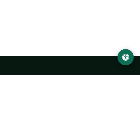
Abu Rayhon Beruniy nomidagi Urganch davlat
universiteti
O‘zbekiston, Urganch shahar, 220100, Hamid Olimjon ko‘chasi, 14-
uy
+998 62 224 6700
info@urdu.uz