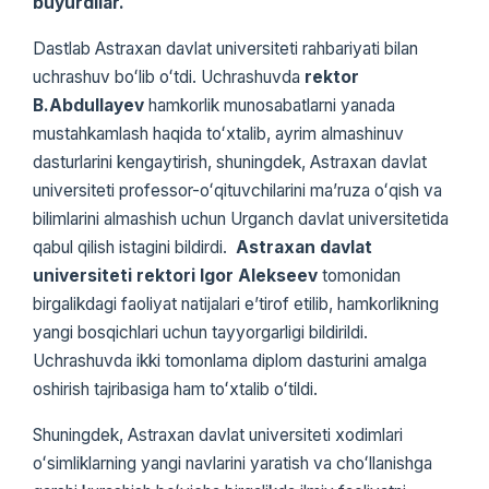
buyurdilar.
Dastlab Astraxan davlat universiteti rahbariyati bilan
uchrashuv boʻlib oʻtdi. Uchrashuvda
rektor
B.Abdullayev
hamkorlik munosabatlarni yanada
mustahkamlash haqida toʻxtalib, ayrim almashinuv
dasturlarini kengaytirish, shuningdek, Astraxan davlat
universiteti professor-oʻqituvchilarini maʼruza oʻqish va
bilimlarini almashish uchun Urganch davlat universitetida
qabul qilish istagini bildirdi.
Astraxan davlat
universiteti rektori Igor Alekseev
tomonidan
birgalikdagi faoliyat natijalari eʼtirof etilib, hamkorlikning
yangi bosqichlari uchun tayyorgarligi bildirildi.
Uchrashuvda ikki tomonlama diplom dasturini amalga
oshirish tajribasiga ham toʻxtalib oʻtildi.
Shuningdek, Astraxan davlat universiteti xodimlari
oʻsimliklarning yangi navlarini yaratish va choʻllanishga