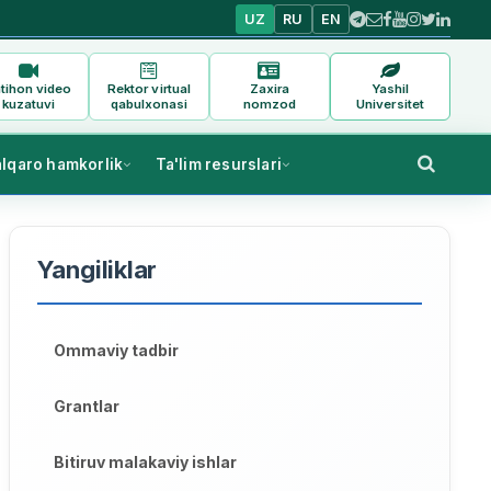
UZ
RU
EN
tihon video
Rektor virtual
Zaxira
Yashil
kuzatuvi
qabulxonasi
nomzod
Universitet
alqaro hamkorlik
Ta'lim resurslari
Yangiliklar
Ommaviy tadbir
Grantlar
Bitiruv malakaviy ishlar