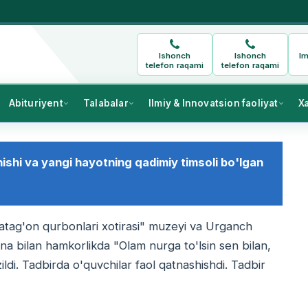
Ishonch
Ishonch
Im
telefon raqami
telefon raqami
Abituriyent
Talabalar
Ilmiy & Innovatsion faoliyat
X
onishi va yangi hayotning qadimiy timsoli bo'lgan
tag'on qurbonlari xotirasi" muzeyi va Urganch
na bilan hamkorlikda "Olam nurga to'lsin sen bilan,
ldi. Tadbirda o'quvchilar faol qatnashishdi. Tadbir