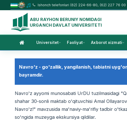
Ishonch telefonlari (62) 224-66-80, (62) 227 76 00
ABU RAYHON BERUNIY NOMIDAGI
URGANCH DAVLAT UNIVERSITETI
Universitet
Faoliyat
Axborot xizmati
Navro'z - go'zallik, yangilanish, tabiatni uyg'
bayramdir.
Navro'z ayyomi munosabati UrDU tuzilmasidagi "Qa
shahar 30-sonli maktab o'qituvchisi Amal Ollayarov
Navro'z!" mavzusida ma'naviy-ma'rifiy tadbir o'tkazi
so'ngida muzeyga ekskursiya qildilar.