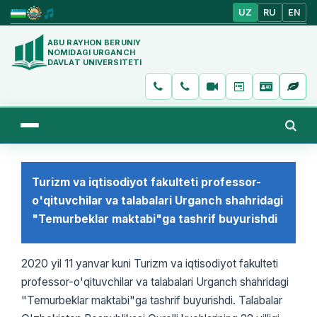
UZ
RU
EN
ABU RAYHON BERUNIY
NOMIDAGI URGANCH
DAVLAT UNIVERSITETI
Turizm va iqtisodiyot fakulteti professor-
o'qituvchilar va talabalari Urganch shahridagi
"Temurbeklar maktabi"ga tashrif buyurishdi
2020 yil 11 yanvar kuni Turizm va iqtisodiyot fakulteti
professor-o'qituvchilar va talabalari Urganch shahridagi
"Temurbeklar maktabi"ga tashrif buyurishdi. Talabalar