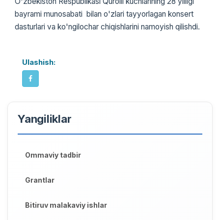
O'zbekiston Respublikasi Qurolli kuchlarining 28 yilligi
bayrami munosabati bilan o'zlari tayyorlagan konsert
dasturlari va ko'ngilochar chiqishlarini namoyish qilishdi.
Ulashish:
Yangiliklar
Ommaviy tadbir
Grantlar
Bitiruv malakaviy ishlar