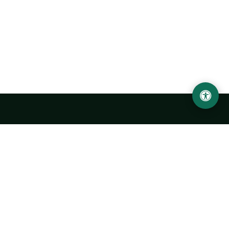
Abu Rayhon Beruniy nomidagi Urganch davlat
universiteti
O‘zbekiston, Urganch shahar, 220100, Hamid Olimjon ko‘chasi, 14-
uy
+998 62 224 6700
info@urdu.uz