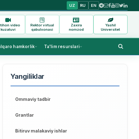
UZ
RU
EN
tihon video
Rektor virtual
Zaxira
Yashil
kuzatuvi
qabulxonasi
nomzod
Universitet
alqaro hamkorlik
Ta'lim resurslari
Yangiliklar
Ommaviy tadbir
Grantlar
Bitiruv malakaviy ishlar