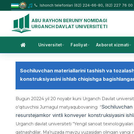
Ishonch telefonlari (62) 224-66-80, (62) 227 76 00
ABU RAYHON BERUNIY NOMIDAGI
URGANCH DAVLAT UNIVERSITETI
Universitet
Faoliyat
Axborot xizmati
Sochiluvchan materiallarini tashish va tozalas
konstruksiyasini ishlab chiqishga bagishlangan
Bugun 20224 yil 20 noyabr kuni Urganch Davlat universiteti
Sochiluvchan 
o'qituvchisi Jumagul matyaqubovaning “
resurstejamkor vintli konveyer konstruksiyasini ishl
Urganch davlat universiteti “Yengil sanoat texnologiyalari v
qatnashdilar. Ma’ruzada mavzu yuzasidan olingan yangi 