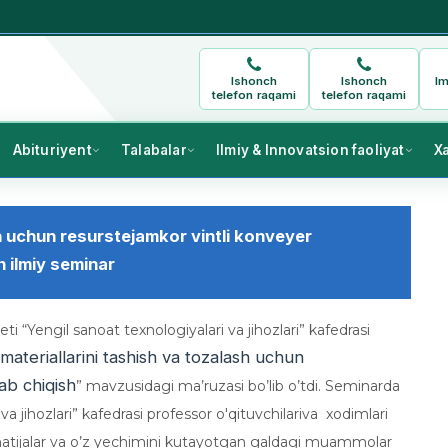
Ishonch
Ishonch
Im
telefon raqami
telefon raqami
Abituriyent
Talabalar
Ilmiy & Innovatsion faoliyat
X
h uchun resurstejamkor vintli konveyer
 ilmiy seminar
 “Yengil sanoat texnologiyalari va jihozlari” kafedrasi
materiallarini tashish va tozalash uchun
ab chiqish
” mavzusidagi ma’ruzasi bo’lib o’tdi. Seminarda
a jihozlari” kafedrasi professor o'qituvchilariva xodimlari
natijalar va o’z yechimini kutayotgan galdagi muammolar