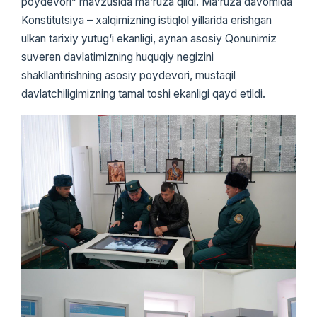
poydevori” mavzusida ma’ruza qildi. Ma’ruza davomida
Konstitutsiya – xalqimizning istiqlol yillarida erishgan
ulkan tarixiy yutug‘i ekanligi, aynan asosiy Qonunimiz
suveren davlatimizning huquqiy negizini
shakllantirishning asosiy poydevori, mustaqil
davlatchiligimizning tamal toshi ekanligi qayd etildi.