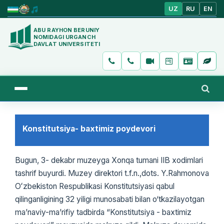
UZ
RU
EN
ABU RAYHON BERUNIY
NOMIDAGI URGANCH
DAVLAT UNIVERSITETI
Konstitutsiya- baxtimiz poydevori
Bugun, 3- dekabr muzeyga Xonqa tumani IIB xodimlari
tashrif buyurdi. Muzey direktori t.f.n.,dots. Y.Rahmonova
Oʻzbekiston Respublikasi Konstitutsiyasi qabul
qilinganligining 32 yiligi munosabati bilan o‘tkazilayotgan
ma’naviy-ma’rifiy tadbirda “Konstitutsiya - baxtimiz