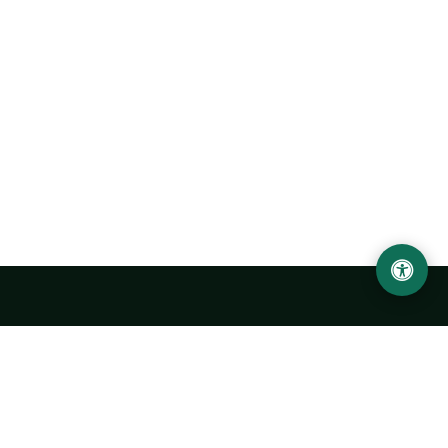
Abu Rayhon Beruniy nomidagi Urganch davlat
universiteti
O‘zbekiston, Urganch shahar, 220100, Hamid Olimjon ko‘chasi, 14-
uy