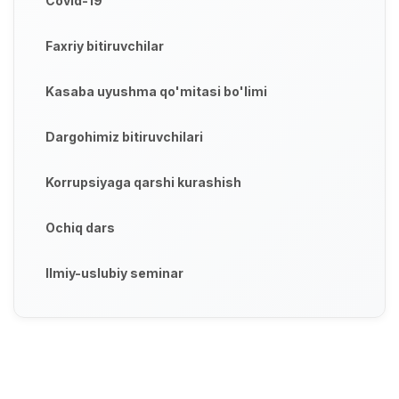
Covid-19
Faxriy bitiruvchilar
Kasaba uyushma qo'mitasi bo'limi
Dargohimiz bitiruvchilari
Korrupsiyaga qarshi kurashish
Ochiq dars
Ilmiy-uslubiy seminar