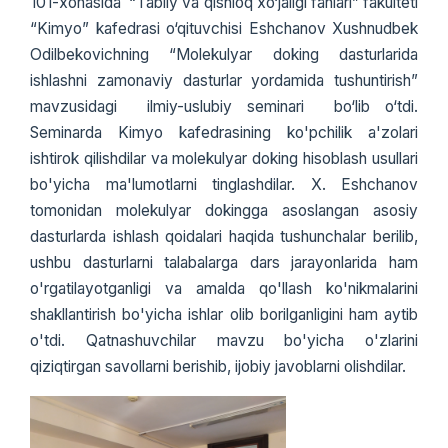
101-xonasida “Tabiiy va qishloq xo‘jaligi fanlari” fakulteti
“Kimyo” kafedrasi o‘qituvchisi Eshchanov Xushnudbek
Odilbekovichning “Molekulyar doking dasturlarida
ishlashni zamonaviy dasturlar yordamida tushuntirish”
mavzusidagi ilmiy-uslubiy seminari bo‘lib o‘tdi.
Seminarda Kimyo kafedrasining ko'pchilik a'zolari
ishtirok qilishdilar va molekulyar doking hisoblash usullari
bo'yicha ma'lumotlarni tinglashdilar. X. Eshchanov
tomonidan molekulyar dokingga asoslangan asosiy
dasturlarda ishlash qoidalari haqida tushunchalar berilib,
ushbu dasturlarni talabalarga dars jarayonlarida ham
o'rgatilayotganligi va amalda qo'llash ko'nikmalarini
shakllantirish bo'yicha ishlar olib borilganligini ham aytib
o'tdi. Qatnashuvchilar mavzu bo'yicha o'zlarini
qiziqtirgan savollarni berishib, ijobiy javoblarni olishdilar.