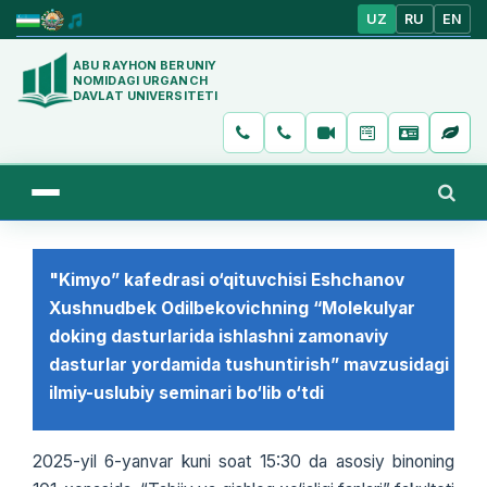
UZ
RU
EN
ABU RAYHON BERUNIY
NOMIDAGI URGANCH
DAVLAT UNIVERSITETI
"Kimyo” kafedrasi o‘qituvchisi Eshchanov
Xushnudbek Odilbekovichning “Molekulyar
doking dasturlarida ishlashni zamonaviy
dasturlar yordamida tushuntirish” mavzusidagi
ilmiy-uslubiy seminari bo‘lib o‘tdi
2025-yil 6-yanvar kuni soat 15:30 da asosiy binoning