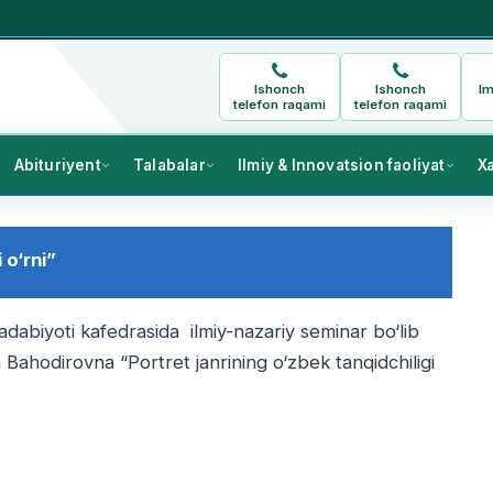
Ishonch
Ishonch
Im
telefon raqami
telefon raqami
Abituriyent
Talabalar
Ilmiy & Innovatsion faoliyat
X
 o‘rni”
 adabiyoti kafedrasida ilmiy-nazariy seminar bo‘lib
ahodirovna “Portret janrining o‘zbek tanqidchiligi