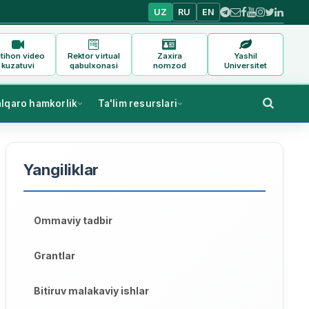
UZ
RU
EN
tihon video
Rektor virtual
Zaxira
Yashil
kuzatuvi
qabulxonasi
nomzod
Universitet
alqaro hamkorlik
Ta'lim resurslari
Yangiliklar
Ommaviy tadbir
Grantlar
Bitiruv malakaviy ishlar