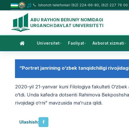
Ishonch telefonlari (62) 224-66-80, (62) 227 76 00
ABU RAYHON BERUNIY NOMIDAGI
URGANCH DAVLAT UNIVERSITETI
Universitet
Faoliyat
Axborot xizmati
“Portret janrining o‘zbek tanqidchiligi rivojidagi
2020-yil 21-yanvar kuni Filologiya fakulteti O‘zbek
o‘tdi. Unda kafedra dotsenti Rahimova Bekposhsha B
rivojidagi o‘rni” mavzusida ma’ruza qildi.
Ulashish: