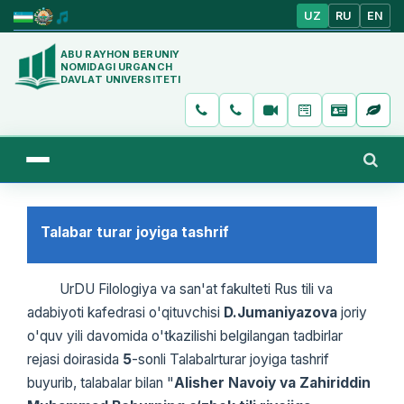
UZ
RU
EN
ABU RAYHON BERUNIY
NOMIDAGI URGANCH
DAVLAT UNIVERSITETI
Talabar turar joyiga tashrif
UrDU Filologiya va san'at fakulteti Rus tili va
adabiyoti kafedrasi o'qituvchisi
D.Jumaniyazova
joriy
o'quv yili davomida o'tkazilishi belgilangan tadbirlar
rejasi doirasida
5
-sonli Talabalrturar joyiga tashrif
buyurib, talabalar bilan "
Alisher Navoiy va Zahiriddin