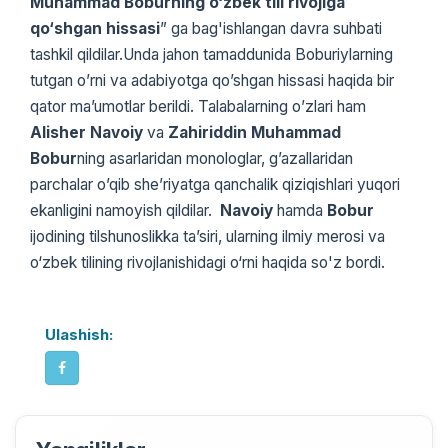
Muhammad Boburning o‘zbek tili rivojiga
qo‘shgan hissasi
” ga bag'ishlangan davra suhbati
tashkil qildilar.Unda jahon tamaddunida Boburiylarning
tutgan o’rni va adabiyotga qo’shgan hissasi haqida bir
qator ma’umotlar berildi. Talabalarning o’zlari ham
Alisher Navoiy
va
Zahiriddin Muhammad
Bobur
ning asarlaridan monologlar, g’azallaridan
parchalar o’qib she’riyatga qanchalik qiziqishlari yuqori
ekanligini namoyish qildilar.
Navoiy
hamda
Bobur
ijodining tilshunoslikka ta’siri, ularning ilmiy merosi va
o‘zbek tilining rivojlanishidagi o‘rni haqida so'z bordi.
Ulashish: