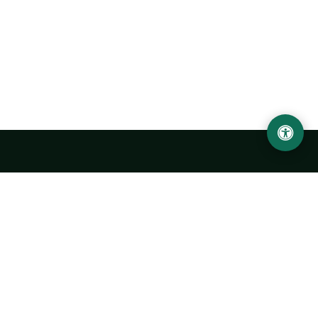
Abu Rayhon Beruniy nomidagi Urganch davlat
universiteti
O‘zbekiston, Urganch shahar, 220100, Hamid Olimjon ko‘chasi, 14-
uy
+998 62 224 6700
info@urdu.uz