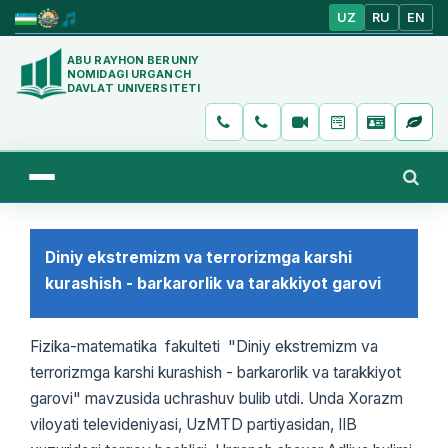
UZ
RU
EN
ABU RAYHON BERUNIY
NOMIDAGI URGANCH
DAVLAT UNIVERSITETI
Diniy ekstremizm va terrorizmga karshi
kurashish - barkarorlik va tarakkiyot garovi
Fizika-matematika fakulteti "Diniy ekstremizm va
terrorizmga karshi kurashish - barkarorlik va tarakkiyot
garovi" mavzusida uchrashuv bulib utdi. Unda Xorazm
viloyati televideniyasi, UzMTD partiyasidan, IIB