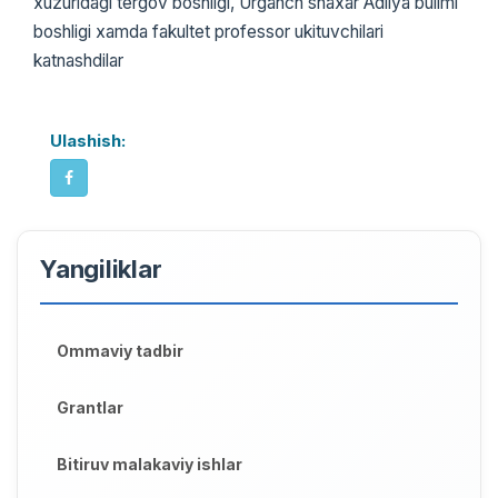
xuzuridagi tergov boshligi, Urganch shaxar Adliya bulimi
boshligi xamda fakultet professor ukituvchilari
katnashdilar
Ulashish:
Yangiliklar
Ommaviy tadbir
Grantlar
Bitiruv malakaviy ishlar