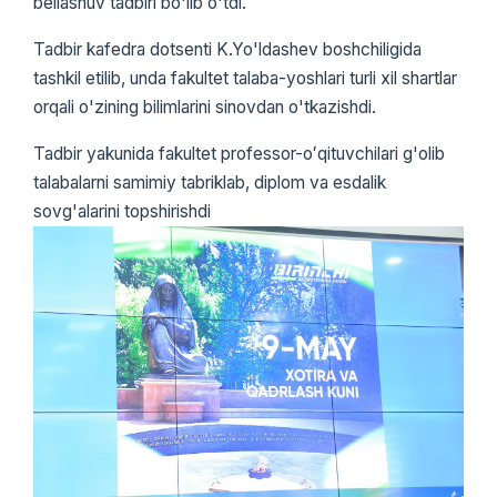
bellashuv tadbiri bo'lib o'tdi.
Tadbir kafedra dotsenti K.Yo'ldashev boshchiligida
tashkil etilib, unda fakultet talaba-yoshlari turli xil shartlar
orqali o'zining bilimlarini sinovdan o'tkazishdi.
Tadbir yakunida fakultet professor-oʻqituvchilari g'olib
talabalarni samimiy tabriklab, diplom va esdalik
sovg'alarini topshirishdi