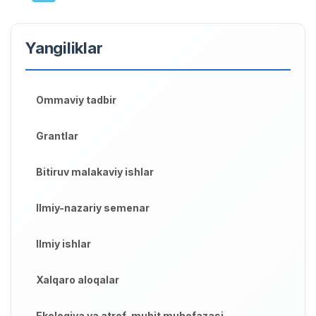
Yangiliklar
Ommaviy tadbir
Grantlar
Bitiruv malakaviy ishlar
Ilmiy-nazariy semenar
Ilmiy ishlar
Xalqaro aloqalar
Ekologiya va atrof-muhit muhofazasi