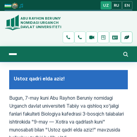
UZ
RU
EN
ABU RAYHON BERUNIY
NOMIDAGI URGANCH
DAVLAT UNIVERSITETI
Ustoz qadri elda aziz!
Bugun, 7-may kuni Abu Rayhon Beruniy nomidagi
Urganch davlat universiteti Tabiiy va qishloq xo'jaligi
fanlari fakulteti Biologiya kafedrasi 3-bosqich talabalari
ishtirokida "9-may — Xotira va qadrlash kuni"
munosabati bilan "Ustoz qadri elda aziz!" mavzusida