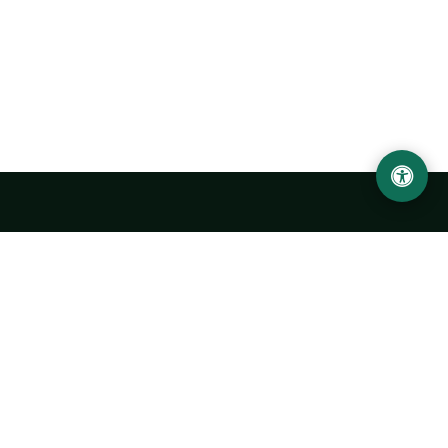
Abu Rayhon Beruniy nomidagi Urganch davlat
universiteti
O‘zbekiston, Urganch shahar, 220100, Hamid Olimjon ko‘chasi, 14-
uy
+998 62 224 6700
info@urdu.uz
Avtobus 7, 13, 28