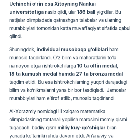
Uchinchi o‘rin esa Xitoyning Nankai
universitetiga
nasib qildi, ular
186 ball
yig‘dilar. Bu
natijalar olimpiadada qatnashgan talabalar va ularning
murabbiylari tomonidan katta muvaffaqiyat sifatida qabul
qilindi.
Shuningdek,
individual musobaqa g‘oliblari
ham
munosib taqdirlandi. O‘z bilim va mahoratlarini to‘la
namoyon etgan ishtirokchilarga
10 ta oltin medal,
18 ta kumush medal hamda 27 ta bronza medal
taqdim etildi. Bu esa ishtirokchilarning yuqori darajadagi
bilim va ko‘nikmalarini yana bir bor tasdiqladi. Jamoalar
murabbiylari ham e‘tirof etilib, munosib taqdirlandi.
Al-Xorazmiy nomidagi III xalqaro matematika
olimpiadasining tantanali yopilish marosimi rasmiy qismi
tugagach, badiiy qism
milliy kuy-qo‘shiqlar
bilan
yanada ko‘tarinki ruhda davom etdi. An’anaviy va