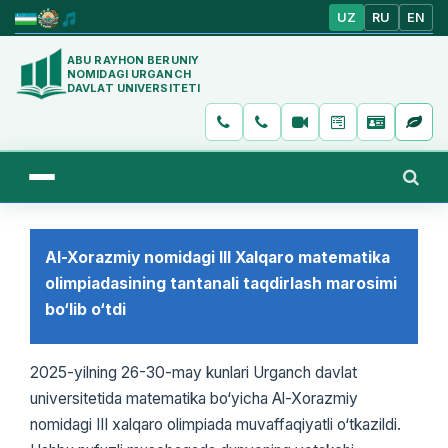
UZ
RU
EN
ABU RAYHON BERUNIY
NOMIDAGI URGANCH
DAVLAT UNIVERSITETI
Al-Xorazmiy nomidagi III Xalqaro matematika
olimpiadasining tantanali taqdirlash marosimi
bo‘lib o‘tdi
2025-yilning 26-30-may kunlari Urganch davlat
universitetida matematika bo‘yicha Al-Xorazmiy
nomidagi III xalqaro olimpiada muvaffaqiyatli o‘tkazildi.