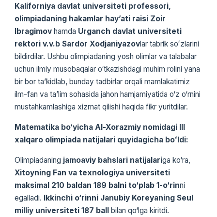
Kaliforniya davlat universiteti professori,
olimpiadaning hakamlar hayʼati raisi Zoir
Ibragimov
hamda
Urganch davlat universiteti
rektori v.v.b Sardor Xodjaniyazov
lar tabrik soʻzlarini
bildirdilar. Ushbu olimpiadaning yosh olimlar va talabalar
uchun ilmiy musobaqalar o‘tkazishdagi muhim rolini yana
bir bor ta’kidlab, bunday tadbirlar orqali mamlakatimiz
ilm-fan va ta’lim sohasida jahon hamjamiyatida o‘z o‘rnini
mustahkamlashiga xizmat qilishi haqida fikr yuritdilar.
Matematika bo‘yicha Al-Xorazmiy nomidagi III
xalqaro olimpiada natijalari quyidagicha boʻldi:
Olimpiadaning
jamoaviy bahslari natijalari
ga ko‘ra,
Xitoyning Fan va texnologiya universiteti
maksimal 210 baldan 189 balni to‘plab 1-o‘rin
ni
egalladi.
Ikkinchi o‘rinni Janubiy Koreyaning Seul
milliy universiteti 187 ball
bilan qo‘lga kiritdi.