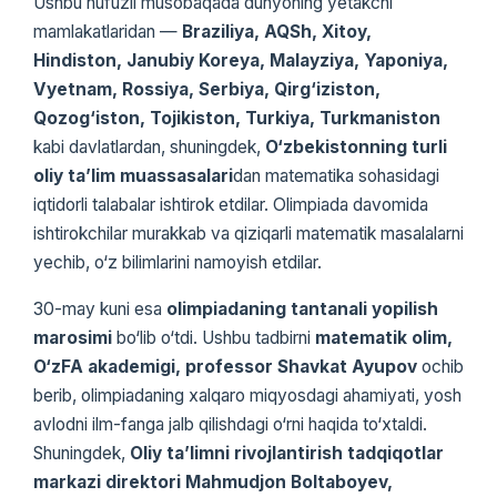
Ushbu nufuzli musobaqada dunyoning yetakchi
mamlakatlaridan —
Braziliya, AQSh, Xitoy,
Hindiston, Janubiy Koreya, Malayziya, Yaponiya,
Vyetnam, Rossiya, Serbiya, Qirg‘iziston,
Qozog‘iston, Tojikiston, Turkiya, Turkmaniston
kabi davlatlardan, shuningdek,
O‘zbekistonning turli
oliy ta’lim muassasalari
dan matematika sohasidagi
iqtidorli talabalar ishtirok etdilar. Olimpiada davomida
ishtirokchilar murakkab va qiziqarli matematik masalalarni
yechib, o‘z bilimlarini namoyish etdilar.
30-may kuni esa
olimpiadaning tantanali yopilish
marosimi
bo‘lib o‘tdi. Ushbu tadbirni
matematik olim,
O‘zFA akademigi, professor Shavkat Ayupov
ochib
berib, olimpiadaning xalqaro miqyosdagi ahamiyati, yosh
avlodni ilm-fanga jalb qilishdagi o‘rni haqida to‘xtaldi.
Shuningdek,
Oliy taʼlimni rivojlantirish tadqiqotlar
markazi direktori Mahmudjon Boltaboyev,