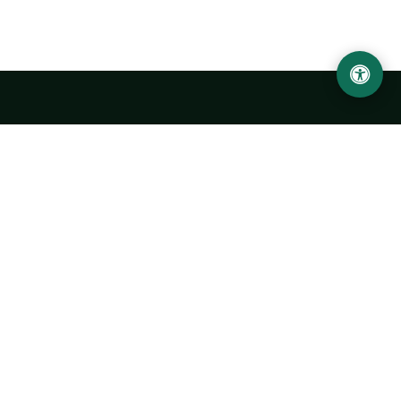
Abu Rayhon Beruniy nomidagi Urganch davlat
universiteti
O‘zbekiston, Urganch shahar, 220100, Hamid Olimjon ko‘chasi, 14-
uy
+998 62 224 6700
info@urdu.uz
Avtobus 7, 13, 28