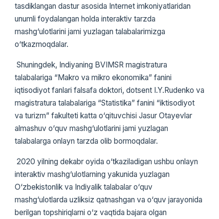
tasdiklangan dastur asosida Internet imkoniyatlaridan
unumli foydalangan holda interaktiv tarzda
mashg‘ulotlarini jami yuzlagan talabalarimizga
о‘tkazmoqdalar.
Shuningdek, Indiyaning BVIMSR magistratura
talabalariga “Makro va mikro ekonomika” fanini
iqtisodiyot fanlari falsafa doktori, dotsent I.Y.Rudenko va
magistratura talabalariga “Statistika” fanini “iktisodiyot
va turizm” fakulteti katta о‘qituvchisi Jasur Otayevlar
almashuv о‘quv mashg‘ulotlarini jami yuzlagan
talabalarga onlayn tarzda olib bormoqdalar.
2020 yilning dekabr oyida о‘tkaziladigan ushbu onlayn
interaktiv mashg‘ulotlarning yakunida yuzlagan
О‘zbekistonlik va Indiyalik talabalar о‘quv
mashg‘ulotlarda uzliksiz qatnashgan va о‘quv jarayonida
berilgan topshiriqlarni о‘z vaqtida bajara olgan