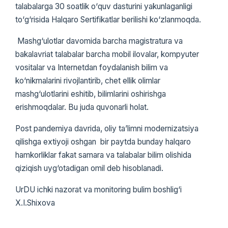
talabalarga 30 soatlik о‘quv dasturini yakunlaganligi
tо‘g‘risida Halqaro Sertifikatlar berilishi kо‘zlanmoqda.
Mashg‘ulotlar davomida barcha magistratura va
bakalavriat talabalar barcha mobil ilovalar, kompyuter
vositalar va Internetdan foydalanish bilim va
kо‘nikmalarini rivojlantirib, chet ellik olimlar
mashg‘ulotlarini eshitib, bilimlarini oshirishga
erishmoqdalar. Bu juda quvonarli holat.
Post pandemiya davrida, oliy ta’limni modernizatsiya
qilishga extiyoji oshgan bir paytda bunday halqaro
hamkorliklar fakat samara va talabalar bilim olishida
qiziqish uyg‘otadigan omil deb hisoblanadi.
UrDU ichki nazorat va monitoring bulim boshlig‘i
X.I.Shixova