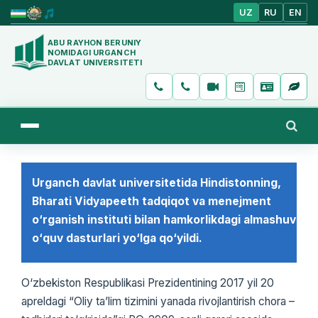
UZ
RU
EN
ABU RAYHON BERUNIY
NOMIDAGI URGANCH
DAVLAT UNIVERSITETI
Urganch davlat universitetida Hindistonning,
Bharati Vidyapeeth tadqiqot va menejment
о‘rganish instituti bilan hamkorlikdagi almashuv
о‘quv dasturlari yо‘lga qо‘yildi.
О‘zbekiston Respublikasi Prezidentining 2017 yil 20
apreldagi “Oliy ta’lim tizimini yanada rivojlantirish chora –