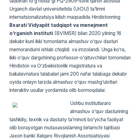
tadbirlari tо‘g‘risida”gi PQ-2909-sonli qarori asosida
Urganch davlat universitetida (UrDU) ta’limni
internatsionalizatsiya kilish maqsadida Hindistonning
Bxarati Vidyapiit tadqiqot va menejment
о‘rganish instituti
(BVIMSR) bilan 2020 yilning 16
dekabr kuni ikki tomonlama almashuv о‘quv dasturi
memorandumi ishlab chiqildi va imzolandi. Unga kо‘ra,
ikki о‘quv dargohining professor-о‘qituvchilari tomonidan
Hindiston va О‘zbekistonlik magistratura va
bakalavriatura talabalari jami 200 nafar talabaga dekabr
oyida onlayn tarzda almashuv о‘quv mashg‘ulotlari
interaktiv usullar yordamida olib bormoqdalar.
Ushbu institutlararo
almashuv о‘quv dasturining
tashkiliy, texnik va dasturiy ta’minoti bо‘yicha faoliyat
olib borayotgan mutaxassislarning birlamchi tajribasi
Jaxon banki Xalqaro Rivojlanish Assotsiatsiyasi