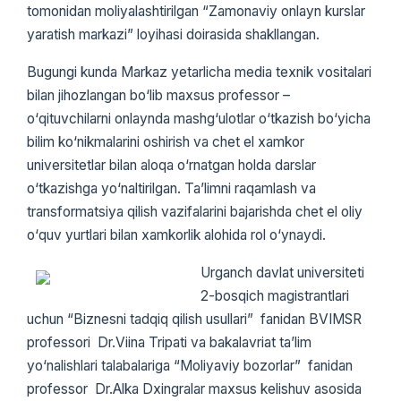
tomonidan moliyalashtirilgan “Zamonaviy onlayn kurslar
yaratish markazi” loyihasi doirasida shakllangan.
Bugungi kunda Markaz yetarlicha media texnik vositalari
bilan jihozlangan bо‘lib maxsus professor –
о‘qituvchilarni onlaynda mashg‘ulotlar о‘tkazish bо‘yicha
bilim kо‘nikmalarini oshirish va chet el xamkor
universitetlar bilan aloqa о‘rnatgan holda darslar
о‘tkazishga yо‘naltirilgan. Ta’limni raqamlash va
transformatsiya qilish vazifalarini bajarishda chet el oliy
о‘quv yurtlari bilan xamkorlik alohida rol о‘ynaydi.
Urganch davlat universiteti
2-bosqich magistrantlari
uchun “Biznesni tadqiq qilish usullari” fanidan BVIMSR
professori Dr.Viina Tripati va bakalavriat ta’lim
yо‘nalishlari talabalariga “Moliyaviy bozorlar” fanidan
professor Dr.Alka Dxingralar maxsus kelishuv asosida