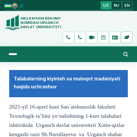
UZ
RU
EN
ABU RAYHON BERUNIY
NOMIDAGI URGANCH
DAVLAT UNIVERSITETI
Talabalarning kiyinish va muloqot madaniyati
haqida uchrashuv
2021-yil 16-aprel kuni San`atshunoslik fakulteti
Texnologik ta’limi yoʻnalishining 1-kurs talabalari
ishtirokida Urganch davlat universiteti Xotin-qizlar
kengashi raisi Sh.Nurullayeva va Urganch shahar