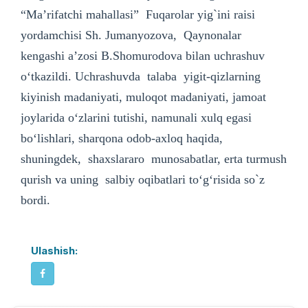
“Ma’rifatchi mahallasi” Fuqarolar yig`ini raisi
yordamchisi Sh. Jumanyozova, Qaynonalar
kengashi a’zosi B.Shomurodova bilan uchrashuv
o‘tkazildi. Uchrashuvda talaba yigit-qizlarning
kiyinish madaniyati, muloqot madaniyati, jamoat
joylarida o‘zlarini tutishi, namunali xulq egasi
bo‘lishlari, sharqona odob-axloq haqida,
shuningdek, shaxslararo munosabatlar, erta turmush
qurish va uning salbiy oqibatlari to‘g‘risida so`z
bordi.
Ulashish: