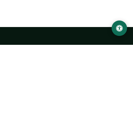
Abu Rayhon Beruniy nomidagi Urganch davlat
universiteti
O‘zbekiston, Urganch shahar, 220100, Hamid Olimjon ko‘chasi, 14-
uy
+998 62 224 6700
info@urdu.uz
Avtobus 7, 13, 28