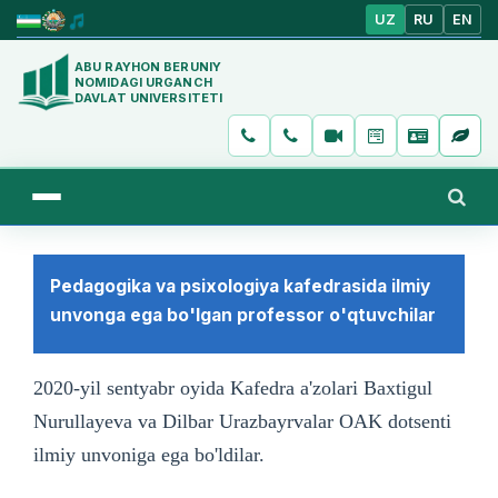
UZ
RU
EN
ABU RAYHON BERUNIY
NOMIDAGI URGANCH
DAVLAT UNIVERSITETI
Pedagogika va psixologiya kafedrasida ilmiy
unvonga ega bo'lgan professor o'qtuvchilar
2020-yil sentyabr oyida Kafedra a'zolari Baxtigul
Nurullayeva va Dilbar Urazbayrvalar OAK dotsenti
ilmiy unvoniga ega bo'ldilar.