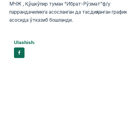
МЧЖ , Қўшкўпир туман “Ибрат-Рўзмат”ф/у
паррандачиликга асосланган да тасдиқланган график
асосида ўтказиб бошланди.
Ulashish: