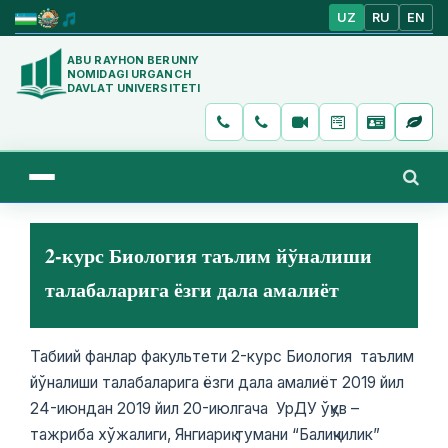
UZ
RU
EN
ABU RAYHON BERUNIY
NOMIDAGI URGANCH
DAVLAT UNIVERSITETI
2-курс Биология таълим йўналиши
талабаларига ёзги дала амалиёт
Табиий фанлар факультети 2-курс Биология таълим
йўналиши талабаларига ёзги дала амалиёт 2019 йил
24-июндан 2019 йил 20-июлгача УрДУ ўқув –
тажриба хўжалиги, Янгиариқ тумани “Балиқчилик”