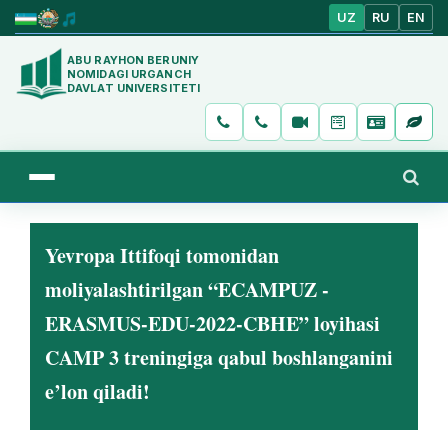
UZ
RU
EN
ABU RAYHON BERUNIY
NOMIDAGI URGANCH
DAVLAT UNIVERSITETI
Yevropa Ittifoqi tomonidan
moliyalashtirilgan “ECAMPUZ -
ERASMUS-EDU-2022-CBHE” loyihasi
CAMP 3 treningiga qabul boshlanganini
e’lon qiladi!