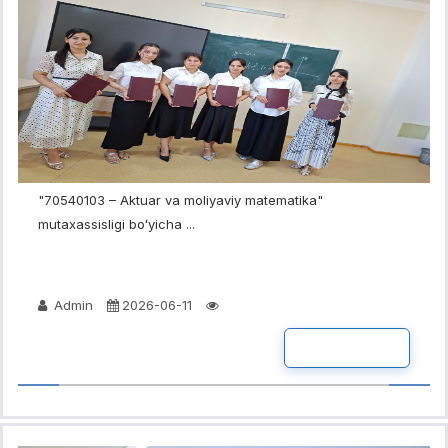
"70540103 – Aktuar va moliyaviy matematika"
mutaxassisligi boʻyicha ...
Admin
2026-06-11
BATAFSIL