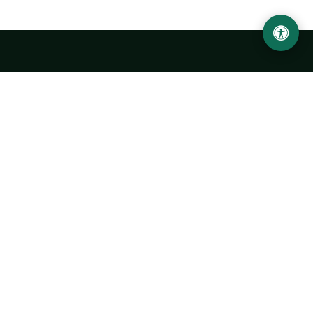
Abu Rayhon Beruniy nomidagi Urganch davlat
universiteti
O‘zbekiston, Urganch shahar, 220100, Hamid Olimjon ko‘chasi, 14-
uy
+998 62 224 6700
info@urdu.uz
Avtobus 7, 13, 28
UNIVERSITET