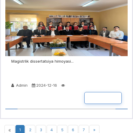
Magistrlik dissertatsiya himoyasi...
Admin
2024-12-16
BATAFSIL
«
1
2
3
4
5
6
7
»