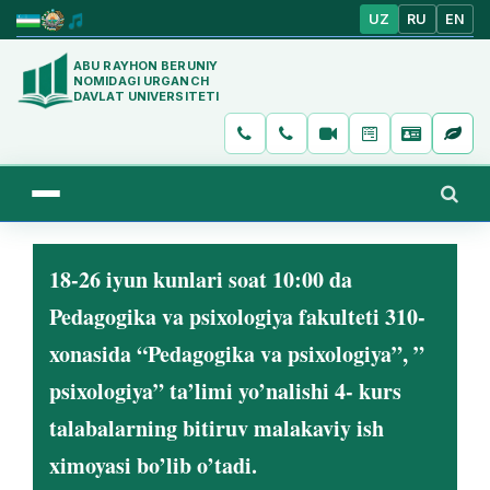
UZ
RU
EN
ABU RAYHON BERUNIY
NOMIDAGI URGANCH
DAVLAT UNIVERSITETI
18-26 iyun kunlari soat 10:00 da
Pedagogika va psixologiya fakulteti 310-
xonasida “Pedagogika va psixologiya”, ”
psixologiya” ta’limi yo’nalishi 4- kurs
talabalarning bitiruv malakaviy ish
ximoyasi bo’lib o’tadi.