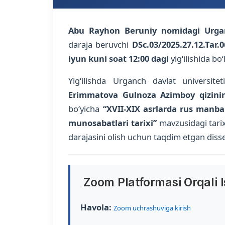
Abu Rayhon Beruniy nomidagi Urganc
daraja beruvchi
DSc.03/2025.27.12.Tar.0
iyun kuni soat 12:00 dagi
yig‘ilishida bo‘l
Yig‘ilishda Urganch davlat universitet
Erimmatova Gulnoza Azimboy qizini
bo‘yicha
“XVII-XIX asrlarda rus manbal
munosabatlari tarixi”
mavzusidagi tarix 
darajasini olish uchun taqdim etgan disse
Zoom Platformasi Orqali Is
Havola:
Zoom uchrashuviga kirish