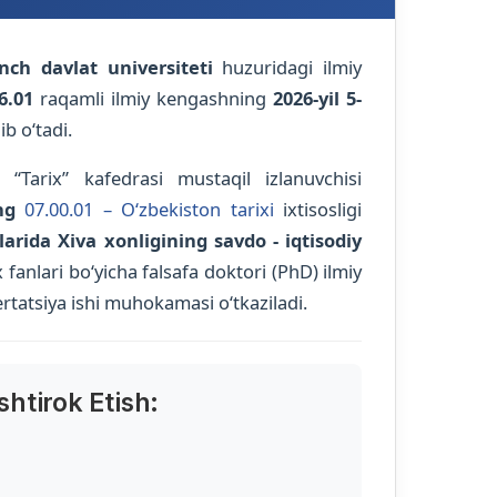
h davlat universiteti
huzuridagi ilmiy
6.01
raqamli ilmiy kengashning
2026-yil 5-
ib o‘tadi.
i “Tarix” kafedrasi mustaqil izlanuvchisi
ng
07.00.01 – O‘zbekiston tarixi
ixtisosligi
arida Xiva xonligining savdo - iqtisodiy
fanlari bo‘yicha falsafa doktori (PhD) ilmiy
rtatsiya ishi muhokamasi o‘tkaziladi.
htirok Etish: