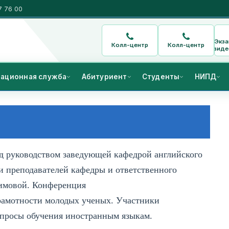
7 76 00
Экз
Колл-центр
Колл-центр
виде
ационная служба
Абитуриент
Студенты
НИПД
 руководством заведующей кафедрой английского
и преподавателей кафедры и ответственного
химовой. Конференция
рамотности молодых ученых. Участники
вопросы обучения иностранным языкам.