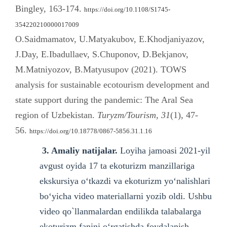
Bingley, 163-174.
https://doi.org/10.1108/S1745-
354220210000017009
O.Saidmamatov, U.Matyakubov, E.Khodjaniyazov,
J.Day, E.Ibadullaev, S.Chuponov, D.Bekjanov,
M.Matniyozov, B.Matyusupov (2021). TOWS
analysis for sustainable ecotourism development and
state support during the pandemic: The Aral Sea
region of Uzbekistan.
Turyzm/Tourism
,
31
(1), 47-
56.
https://doi.org/10.18778/0867-5856.31.1.16
3. Amaliy natijalar.
Loyiha jamoasi 2021-yil
avgust oyida 17 ta ekoturizm manzillariga
ekskursiya o‘tkazdi va ekoturizm yo‘nalishlari
bo‘yicha video materiallarni yozib oldi. Ushbu
video qo`llanmalardan endilikda talabalarga
ekoturizm fanini o‘rgatishda foydalanish