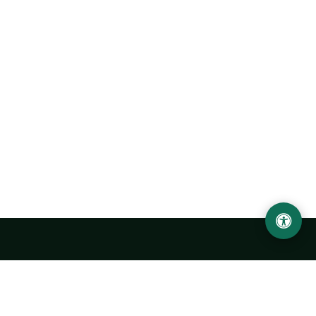
Ургенчский государственный университет
имени Абу Райхана Беруни
Адрес: 220100, Узбекистан, город Ургенч, улица Х. Олимжона,