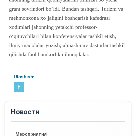
grant sovrindori bo`ldi. Bundan tashqari, Turizm va
mehmonxona xo`jaligini boshqarish kafеdrasi
xodimlari jahonning yetakchi professor-
o‘qituvchilari bilan konferensiyalar tashkil etish,
ilmiy maqolalar yozish, almashinuv dasturlar tashkil
qilishda faol hamkorlik qilmoqdalar.
Ulashish:
Новости
Мероприятия