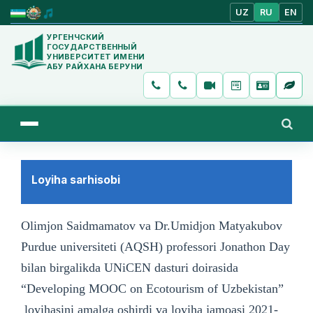
UZ
RU
EN
УРГЕНЧСКИЙ
ГОСУДАРСТВЕННЫЙ
УНИВЕРСИТЕТ ИМЕНИ
АБУ РАЙХАНА БЕРУНИ
Loyiha sarhisobi
Olimjon Saidmamatov va Dr.Umidjon Matyakubov
Purdue universiteti (AQSH) professori Jonathon Day
bilan birgalikda UNiCEN dasturi doirasida
“Developing MOOC on Ecotourism of Uzbekistan”
loyihasini amalga oshirdi va loyiha jamoasi 2021-