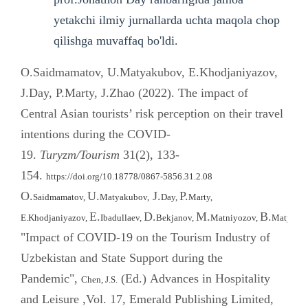
yetakchi ilmiy jurnallarda uchta maqola chop
qilishga muvaffaq bo'ldi.
O.Saidmamatov, U.Matyakubov, E.Khodjaniyazov,
J.Day, P.Marty, J.Zhao (2022). The impact of
Central Asian tourists’ risk perception on their travel
intentions during the COVID-
19.
Turyzm/Tourism
31(2), 133-
154.
https://doi.org/10.18778/0867-5856.31.2.08
O.
U.
J.
P.
Saidmamatov,
Matyakubov,
Day,
Marty,
E.
D.
M.
B.
E.
Khodjaniyazov,
Ibadullaev,
Bekjanov,
Matniyozov,
Matyusup
"Impact of COVID-19 on the Tourism Industry of
Uzbekistan and State Support during the
Pandemic",
(Ed.) Advances in Hospitality
Chen, J.S.
and Leisure ,Vol. 17, Emerald Publishing Limited,