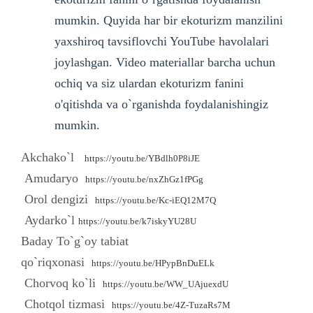
mumkin. Quyida har bir ekoturizm manzilini
yaxshiroq tavsiflovchi YouTube havolalari
joylashgan. Video materiallar barcha uchun
ochiq va siz ulardan ekoturizm fanini
o'qitishda va o`rganishda foydalanishingiz
mumkin.
Akchako`l
https://youtu.be/YBdlh0P8iJE
Amudaryo
https://youtu.be/nxZhGz1fPGg
Orol dengizi
https://youtu.be/Kc-iEQ12M7Q
Aydarko`l
https://youtu.be/k7iskyYU28U
Baday To`g`oy tabiat
qo`riqxonasi
https://youtu.be/HPypBnDuELk
Chorvoq ko`li
https://youtu.be/WW_UAjuexdU
Chotqol tizmasi
https://youtu.be/4Z-TuzaRs7M