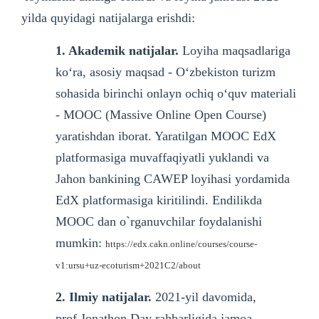
yilda quyidagi natijalarga erishdi:
1. Akademik natijalar.
Loyiha maqsadlariga
koʻra, asosiy maqsad - Oʻzbekiston turizm
sohasida birinchi onlayn ochiq oʻquv materiali
- MOOC (Massive Online Open Course)
yaratishdan iborat. Yaratilgan MOOC EdX
platformasiga muvaffaqiyatli yuklandi va
Jahon bankining CAWEP loyihasi yordamida
EdX platformasiga kiritilindi. Endilikda
MOOC dan o`rganuvchilar foydalanishi
mumkin:
https://edx.cakn.online/courses/course-
v1:ursu+uz-ecoturism+2021C2/about
2. Ilmiy natijalar.
2021-yil davomida,
prof.Jonathon Day rahbarligida jamoa