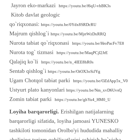
Jayron eko-markazi
https://youtu.be/f6qU-vhBK3s
Kitob davlat geologic
qo`riqxonasi:
https://youtu.be/0Ydx8SRDcRU
Majrum qishlog`i
https://youtu.be/MjrrWzDxRRQ
Nurota tabiat qo`riqxonasi
https://youtu.be/HroPacFv7E8
Nurota tog` tizmasi
https://youtu.be/MaqPCjI2JrE
Qalajiq ko`li
https://youtu.be/n_4IEE8hR0s
Sentab qishlog`i
https://youtu.be/OiOX3oSiJYg
Ugam Chotqol tabiat parki
https://youtu.be/OZdApp5x_V0
Ustyurt plato kanyonlari
https://youtu.be/Nm_xvD6UvsQ
Zomin tabiat parki
https://youtu.be/ghYu4_HM0_U
Loyiha barqarorligi.
Erishilgan natijalarning
barqarorligi sifatida, loyiha jamoasi YUNESKO
tashkiloti tomonidan Orolbo'yi hududida mahalliy
aholining turizm qobiliyatlarini oshirish bo`yicha