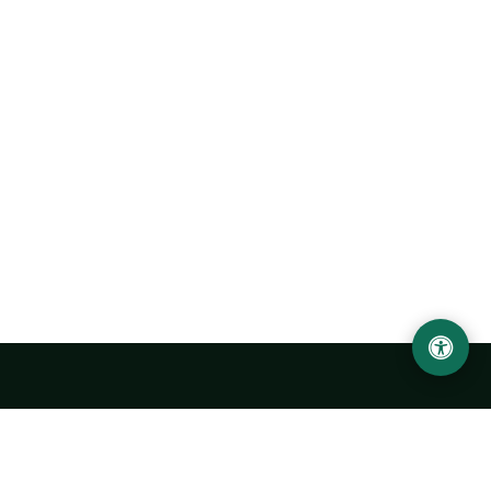
Ургенчский государственный университет
имени Абу Райхана Беруни
Адрес: 220100, Узбекистан, город Ургенч, улица Х. Олимжона,