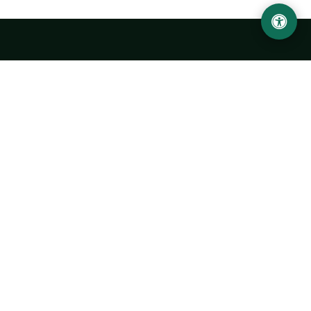
Ургенчский государственный университет
имени Абу Райхана Беруни
Адрес: 220100, Узбекистан, город Ургенч, улица Х. Олимжона,
14.
+998 62 224 6700
info@urdu.uz
Автобус 7, 13, 28
УНИВЕРСИТЕТ