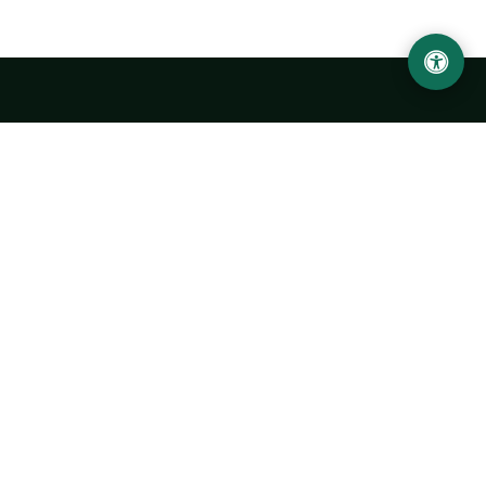
Ургенчский государственный университет
имени Абу Райхана Беруни
Адрес: 220100, Узбекистан, город Ургенч, улица Х. Олимжона,
14.
+998 62 224 6700
info@urdu.uz
Автобус 7, 13, 28
УНИВЕРСИТЕТ