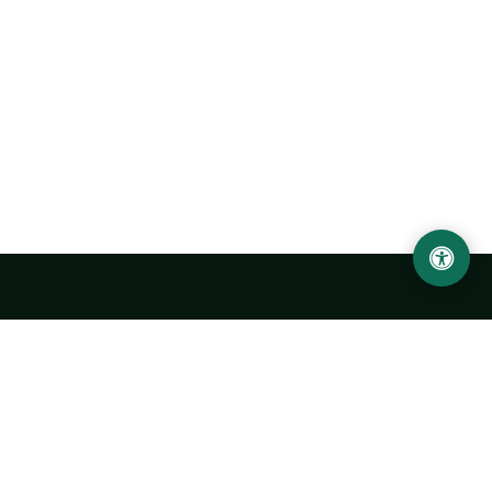
Ургенчский государственный университет
имени Абу Райхана Беруни
Адрес: 220100, Узбекистан, город Ургенч, улица Х. Олимжона,
14.
+998 62 224 6700