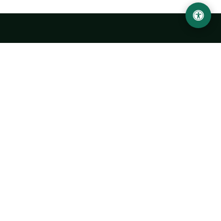
Ургенчский государственный университет
имени Абу Райхана Беруни
Адрес: 220100, Узбекистан, город Ургенч, улица Х. Олимжона,
14.
+998 62 224 6700
info@urdu.uz
Автобус 7, 13, 28
УНИВЕРСИТЕТ