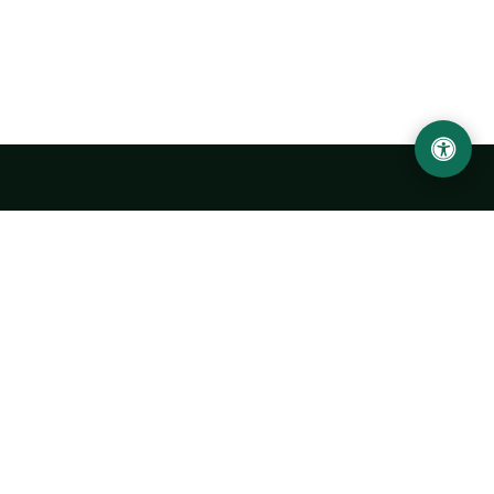
Ургенчский государственный университет
имени Абу Райхана Беруни
Адрес: 220100, Узбекистан, город Ургенч, улица Х. Олимжона,
14.
+998 62 224 6700
info@urdu.uz
Автобус 7, 13, 28