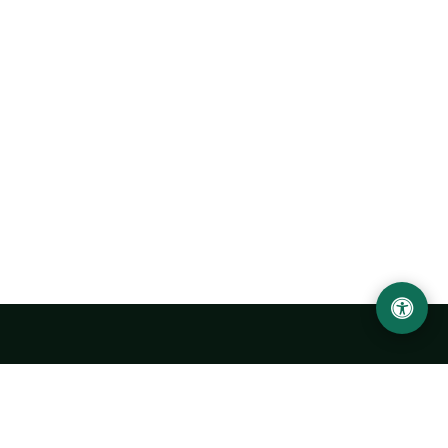
Ургенчский государственный университет
имени Абу Райхана Беруни
Адрес: 220100, Узбекистан, город Ургенч, улица Х. Олимжона,