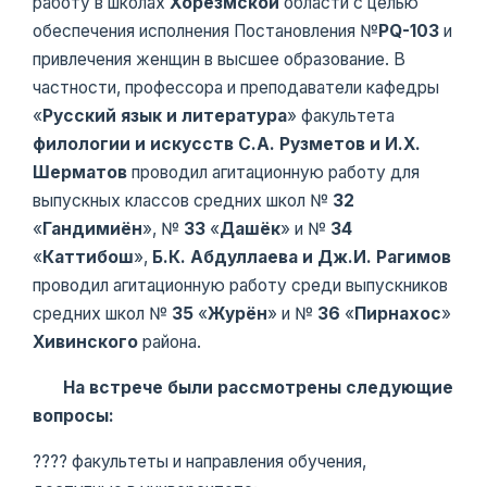
работу в школах
Хорезмской
области с целью
обеспечения исполнения Постановления №
PQ-103
и
привлечения женщин в высшее образование. В
частности, профессора и преподаватели кафедры
«
Русский язык и литература
» факультета
филологии и искусств
С.А. Рузметов и И.Х.
Шерматов
проводил агитационную работу для
выпускных классов средних школ №
32
«
Гандимиён
», №
33
«
Дашёк
» и №
34
«
Каттибош
»,
Б.К. Абдуллаева и Дж.И. Рагимов
проводил агитационную работу среди выпускников
средних школ №
35
«
Журён
» и №
36
«
Пирнахоc
»
Хивинского
района.
На встрече были рассмотрены следующие
вопросы:
???? факультеты и направления обучения,