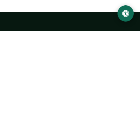
Ургенчский государственный университет
имени Абу Райхана Беруни
Адрес: 220100, Узбекистан, город Ургенч, улица Х. Олимжона,
14.
+998 62 224 6700
info@urdu.uz
Автобус 7, 13, 28
УНИВЕРСИТЕТ