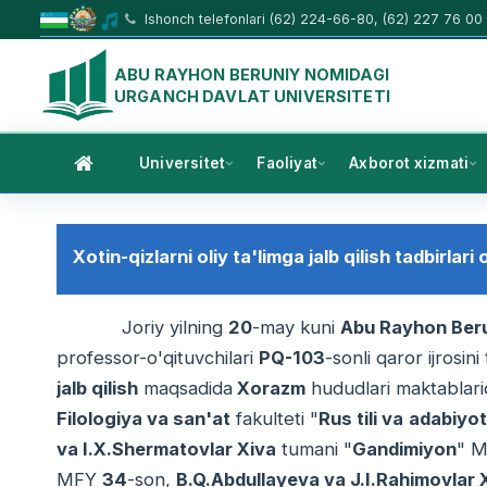
Ishonch telefonlari (62) 224-66-80, (62) 227 76 00
ABU RAYHON BERUNIY NOMIDAGI
URGANCH DAVLAT UNIVERSITETI
Universitet
Faoliyat
Axborot xizmati
Xotin-qizlarni oliy ta'limga jalb qilish tadbirlari
Joriy yilning
20
-may kuni
Abu Rayhon Ber
professor-o'qituvchilari
PQ-103
-sonli qaror ijrosin
jalb qilish
maqsadida
Xorazm
hududlari maktablarid
Filologiya va san'at
fakulteti "
Rus tili va
adabiyot
va I.X.Shermatovlar Xiva
tumani "
Gandimiyon
" 
MFY
34
-son,
B.Q.Abdullayeva va J.I.Rahimovlar 