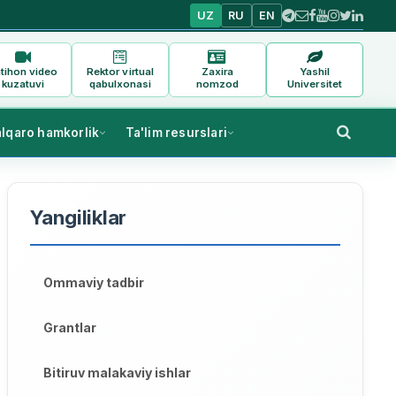
UZ
RU
EN
tihon video
Rektor virtual
Zaxira
Yashil
kuzatuvi
qabulxonasi
nomzod
Universitet
alqaro hamkorlik
Ta'lim resurslari
Yangiliklar
Ommaviy tadbir
Grantlar
Bitiruv malakaviy ishlar