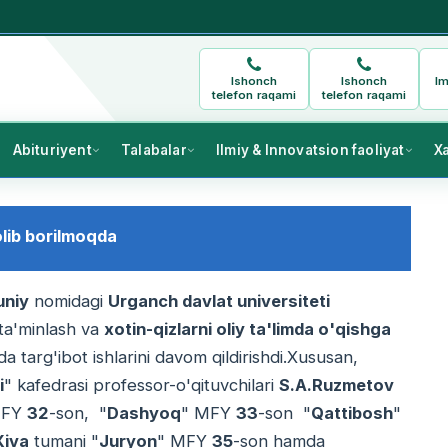
Ishonch
Ishonch
Im
telefon raqami
telefon raqami
Abituriyent
Talabalar
Ilmiy & Innovatsion faoliyat
X
 olib borilmoqda
uniy
nomidagi
Urganch davlat universiteti
i ta'minlash va
xotin-qizlarni oliy ta'limda o'qishga
a targ'ibot ishlarini davom qildirishdi.Xususan,
i
" kafedrasi professor-o'qituvchilari
S.A.Ruzmetov
MFY
32
-son, "
Dashyoq
" MFY
33
-son "
Qattibosh
"
Xiva
tumani "
Juryon
" MFY
35
-son hamda