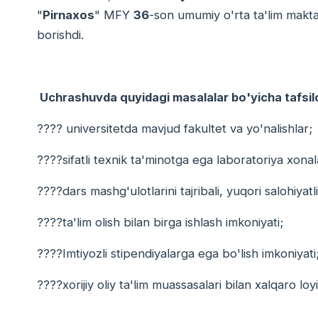
"
Pirnaxos
" MFY
36
-son umumiy o'rta ta'lim maktabl
borishdi.
Uchrashuvda quyidagi masalalar bo'yicha tafsilot
???? universitetda mavjud fakultet va yo'nalishlar;
????sifatli texnik ta'minotga ega laboratoriya xonal
????dars mashg'ulotlarini tajribali, yuqori salohiyatl
????ta'lim olish bilan birga ishlash imkoniyati;
????Imtiyozli stipendiyalarga ega bo'lish imkoniyati
????xorijiy oliy ta'lim muassasalari bilan xalqaro l