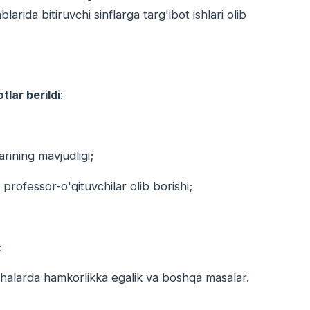
arida bitiruvchi sinflarga targ'ibot ishlari olib
lar berildi
:
arining mavjudligi;
i professor-o'qituvchilar olib borishi;
;
oyihalarda hamkorlikka egalik va boshqa masalar.