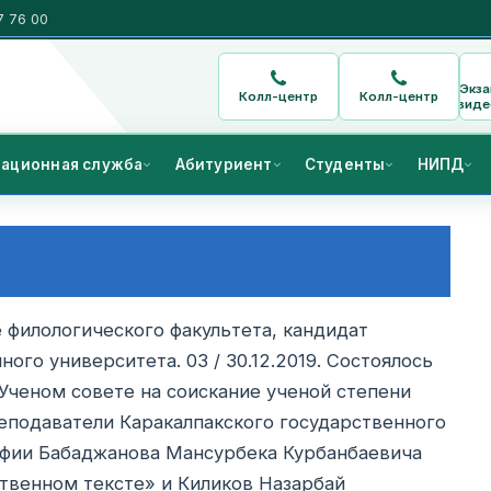
7 76 00
Экз
Колл-центр
Колл-центр
виде
ационная служба
Абитуриент
Студенты
НИПД
е филологического факультета, кандидат
ого университета. 03 / 30.12.2019. Состоялось
Ученом совете на соискание ученой степени
преподаватели Каракалпакского государственного
офии Бабаджанова Мансурбека Курбанбаевича
твенном тексте» и Киликов Назарбай