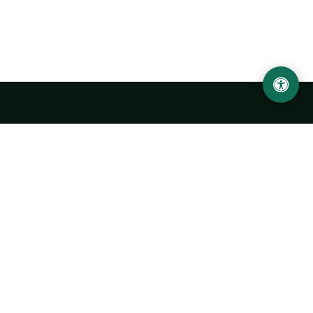
Ургенчский государственный университет
имени Абу Райхана Беруни
Адрес: 220100, Узбекистан, город Ургенч, улица Х. Олимжона,
14.
+998 62 224 6700
info@urdu.uz
Автобус 7, 13, 28