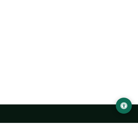
Ургенчский государственный университет
имени Абу Райхана Беруни