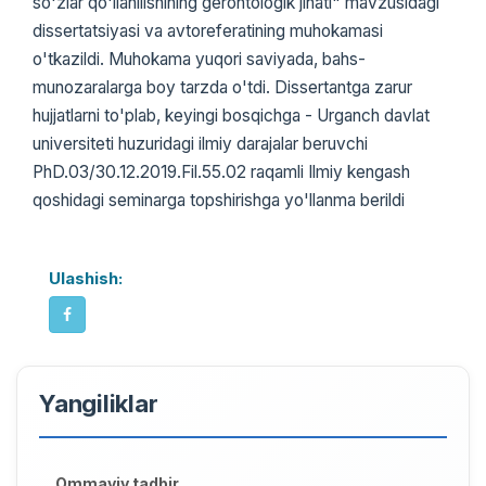
so'zlar qo'llanilishining gerontologik jihati" mavzusidagi
dissertatsiyasi va avtoreferatining muhokamasi
o'tkazildi. Muhokama yuqori saviyada, bahs-
munozaralarga boy tarzda o'tdi. Dissertantga zarur
hujjatlarni to'plab, keyingi bosqichga - Urganch davlat
universiteti huzuridagi ilmiy darajalar beruvchi
PhD.03/30.12.2019.Fil.55.02 raqamli Ilmiy kengash
qoshidagi seminarga topshirishga yo'llanma berildi
Ulashish:
Yangiliklar
Ommaviy tadbir