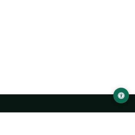
Abu Rayhon Beruniy nomidagi Urganch davlat
universiteti
O‘zbekiston, Urganch shahar, 220100, Hamid Olimjon ko‘chasi, 14-