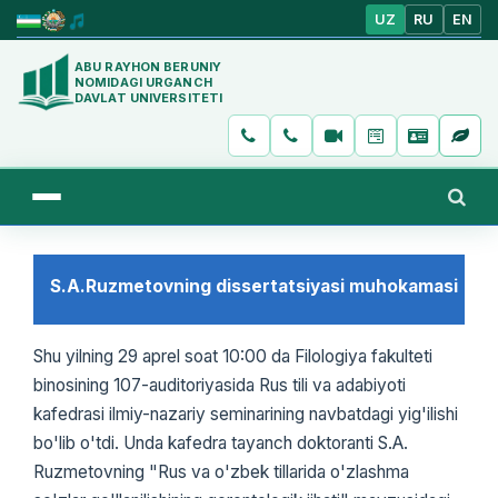
UZ
RU
EN
ABU RAYHON BERUNIY
NOMIDAGI URGANCH
DAVLAT UNIVERSITETI
S.A.Ruzmetovning dissertatsiyasi muhokamasi
Shu yilning 29 aprel soat 10:00 da Filologiya fakulteti
binosining 107-auditoriyasida Rus tili va adabiyoti
kafedrasi ilmiy-nazariy seminarining navbatdagi yig'ilishi
bo'lib o'tdi. Unda kafedra tayanch doktoranti S.A.
Ruzmetovning "Rus va o'zbek tillarida o'zlashma