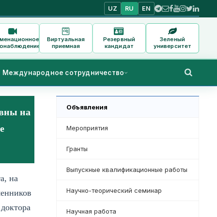
UZ
RU
EN
аменационное
Виртуальная
Резервный
Зеленый
онаблюдение
приемная
кандидат
университет
Международное сотрудничество
Объявления
вны на
е
Мероприятия
Гранты
Выпускные квалификационные работы
а, на
Научно-теорический семинар
менников
 доктора
Научная работа