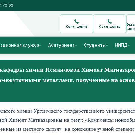
7 76 00
Экз
Колл-центр
Колл-центр
виде
ационная служба
Абитуриент
Студенты
НИПД
а кафедры химии Исмаиловой Химоят Матназаро
омежуточными металлами, полученные на основ
ьтете химии Ургенчского государственного университет
овой Химоят Матназаровны на тему: «Комплексы ионооб
енные из местного сырья» на соискание ученой степени